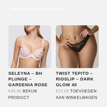
MEER ARTIKELEN BEKIJKEN
HOME
SHOP
OVER ONS
MERKEN
NIEUWS
CONTACT
SELEYNA – BH
TWIST TEPITO –
PLUNGE –
RIOSLIP – DARK
GARDENIA ROSE
GLOW 40
€
48,96
BEKIJK
€
22,00
TOEVOEGEN
Dit
PRODUCT
AAN WINKELWAGEN
product