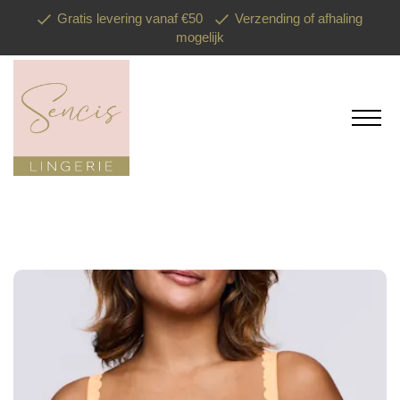
Gratis levering vanaf €50
Verzending of afhaling
mogelijk