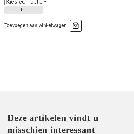
-
+
Rupi
-
Toevoegen aan winkelwagen
Volle
Cup
Bh
-
Sunny
Day
aantal
Deze artikelen vindt u
misschien interessant