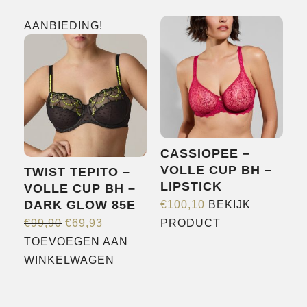
heeft
AANBIEDING!
meerdere
variaties.
Deze
optie
kan
gekozen
worden
CASSIOPEE –
op
VOLLE CUP BH –
TWIST TEPITO –
de
LIPSTICK
VOLLE CUP BH –
productpagina
DARK GLOW 85E
€
100,10
BEKIJK
OORSPRONKELIJKE
HUIDIGE
Dit
€
99,90
€
69,93
PRODUCT
PRIJS
PRIJS
product
TOEVOEGEN AAN
WAS:
IS:
heeft
WINKELWAGEN
€99,90.
€69,93.
meerdere
variaties.