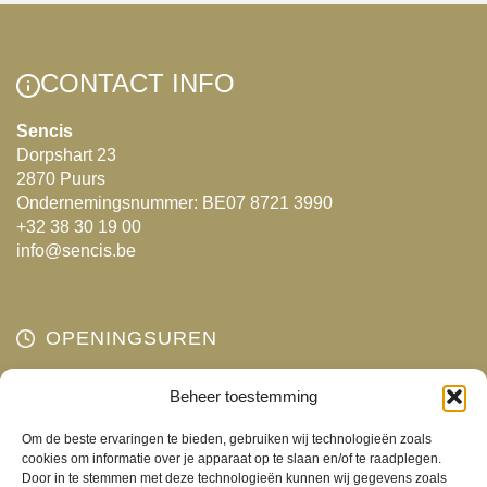
Deze
optie
kan
CONTACT INFO
gekozen
worden
Sencis
Dorpshart 23
op
2870 Puurs
de
Ondernemingsnummer: BE07 8721 3990
productpagina
+32 38 30 19 00
info@sencis.be
OPENINGSUREN
Maandag
Beheer toestemming
Gesloten
Dinsdag
10:00 - 18:00
Om de beste ervaringen te bieden, gebruiken wij technologieën zoals
Woensdag
10:00 - 18:00
cookies om informatie over je apparaat op te slaan en/of te raadplegen.
Door in te stemmen met deze technologieën kunnen wij gegevens zoals