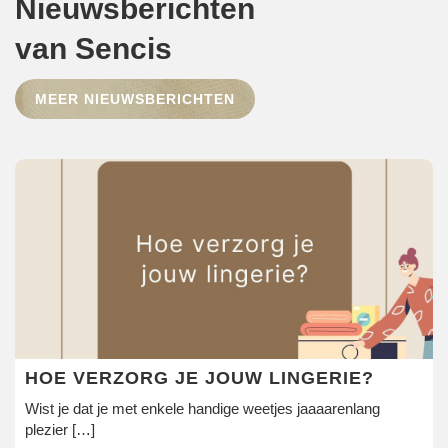
Nieuwsberichten
van Sencis
HOME
SHOP
MEER NIEUWSBERICHTEN
OVER ONS
MERKEN
NIEUWS
CONTACT
HOE VERZORG JE JOUW LINGERIE?
Wist je dat je met enkele handige weetjes jaaaarenlang
plezier […]