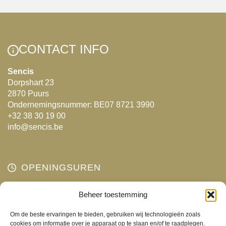
CONTACT INFO
Sencis
Dorpshart 23
2870 Puurs
Ondernemingsnummer: BE07 8721 3990
+32 38 30 19 00
info@sencis.be
OPENINGSUREN
Maandag
Beheer toestemming
Gesloten
Dinsdag
10:00 - 18:00
Om de beste ervaringen te bieden, gebruiken wij technologieën zoals
Woensdag
10:00 - 18:00
cookies om informatie over je apparaat op te slaan en/of te raadplegen.