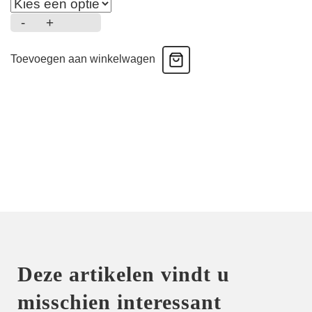
-
+
Seleyna
-
Toevoegen aan winkelwagen
Taille
Slip
-
Gardenia
Rose
aantal
Deze artikelen vindt u
misschien interessant