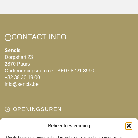
variaties.
Deze
optie
kan
gekozen
CONTACT INFO
worden
op
Sencis
Dorpshart 23
de
2870 Puurs
productpagina
Ondernemingsnummer: BE07 8721 3990
+32 38 30 19 00
info@sencis.be
OPENINGSUREN
Maandag
Beheer toestemming
Gesloten
Dinsdag
10:00 - 18:00
Om de beste ervaringen te bieden, gebruiken wij technologieën zoals