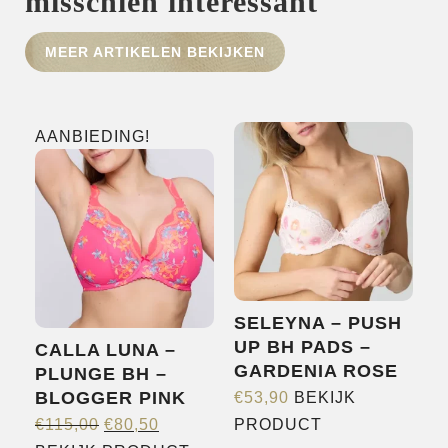
misschien interessant
MEER ARTIKELEN BEKIJKEN
HOME
SHOP
OVER ONS
AANBIEDING!
MERKEN
NIEUWS
CONTACT
SELEYNA – PUSH
UP BH PADS –
CALLA LUNA –
GARDENIA ROSE
PLUNGE BH –
BLOGGER PINK
€
53,90
BEKIJK
OORSPRONKELIJKE
HUIDIGE
Dit
€
115,00
€
80,50
PRODUCT
PRIJS
PRIJS