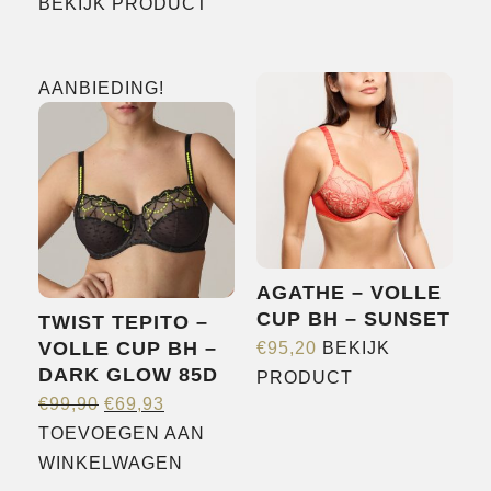
Dit
product
BEKIJK PRODUCT
WAS:
IS:
product
heeft
€115,00.
€80,50.
heeft
meerdere
AANBIEDING!
meerdere
variaties.
variaties.
Deze
Deze
optie
optie
kan
kan
gekozen
gekozen
worden
worden
op
AGATHE – VOLLE
op
de
CUP BH – SUNSET
TWIST TEPITO –
de
productpagina
VOLLE CUP BH –
€
95,20
BEKIJK
productpagina
DARK GLOW 85D
Dit
PRODUCT
OORSPRONKELIJKE
HUIDIGE
product
€
99,90
€
69,93
PRIJS
PRIJS
heeft
TOEVOEGEN AAN
WAS:
IS:
meerdere
WINKELWAGEN
€99,90.
€69,93.