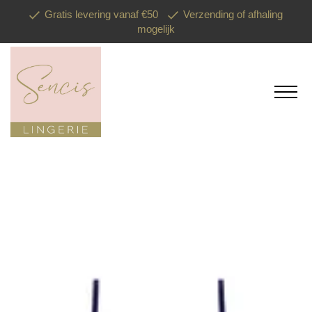
Gratis levering vanaf €50
Verzending of afhaling
mogelijk