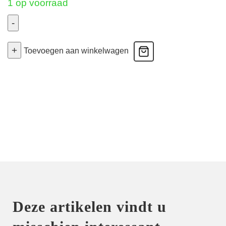
1 op voorraad
-
Deesse
+
Desirs
Toevoegen aan winkelwagen
-
Coque
Bh
-
Mauve
80B
aantal
Deze artikelen vindt u