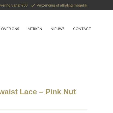
evering vanaf €50
Verzending of afhaling mogelijk
OVER ONS
MERKEN
NIEUWS
CONTACT
waist Lace – Pink Nut