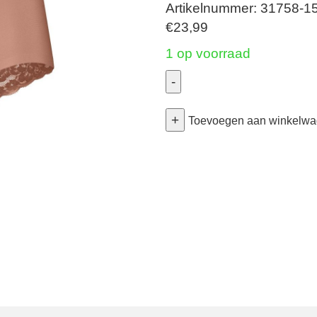
Artikelnummer: 31758-1
€
23,99
1 op voorraad
-
Secrets
+
-
Toevoegen aan winkelw
Highwaist
Lace
-
Pink
Nut
Large
aantal