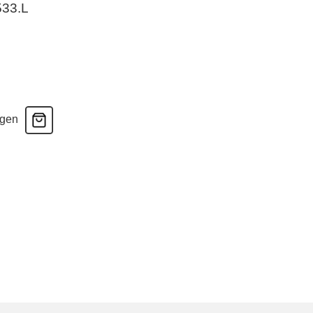
533.L
agen