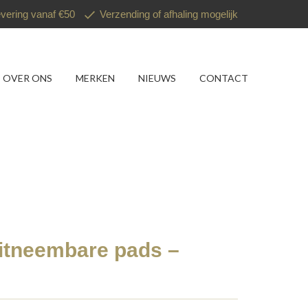
evering vanaf €50
Verzending of afhaling mogelijk
OVER ONS
MERKEN
NIEUWS
CONTACT
itneembare pads –