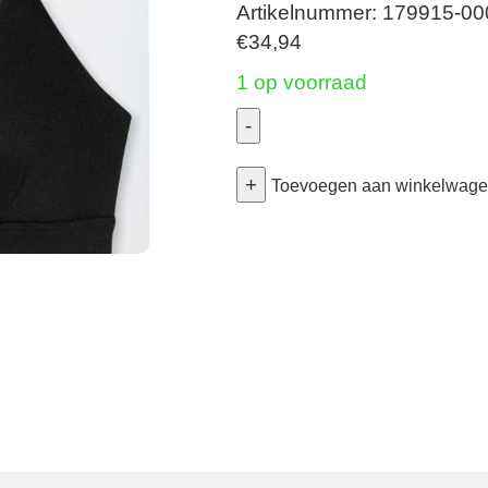
Artikelnummer: 179915-0
€
34,94
1 op voorraad
-
BH
+
Jeugd
Toevoegen aan winkelwag
met
uitneembare
pads
-
Zwart
70A
aantal