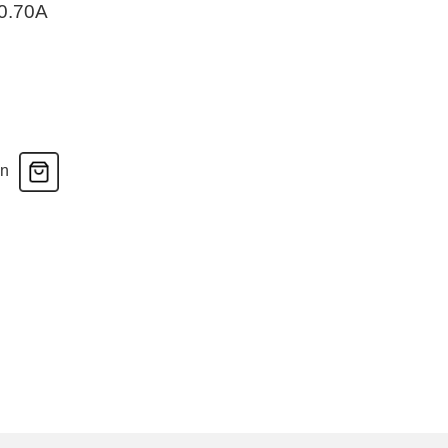
00.70A
en