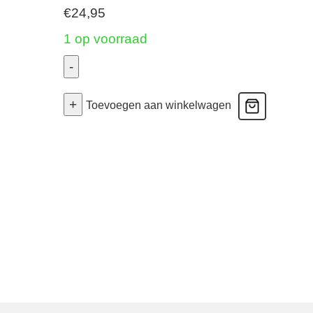
€
24,95
1 op voorraad
-
Top
+
-
Toevoegen aan winkelwagen
Wit
38
aantal