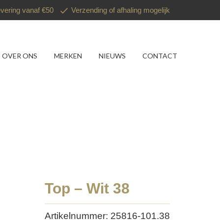
evering vanaf €50
Verzending of afhaling mogelijk
OVER ONS
MERKEN
NIEUWS
CONTACT
Top – Wit 38
Artikelnummer: 25816-101.38