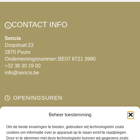
CONTACT INFO
Sencis
Dorpshart 23
2870 Puurs
Ondernemingsnummer: BE07 8721 3990
+32 38 30 19 00
info@sencis.be
OPENINGSUREN
Maandag
Beheer toestemming
Gesloten
Dinsdag
10:00 - 18:00
Om de beste ervaringen te bieden, gebruiken wij technologieën zoals
Woensdag
10:00 - 18:00
cookies om informatie over je apparaat op te slaan en/of te raadplegen.
Door in te stemmen met deze technologieën kunnen wij gegevens zoals