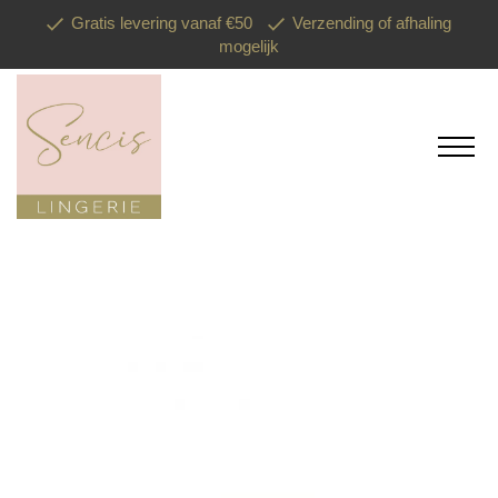
Gratis levering vanaf €50
Verzending of afhaling
mogelijk