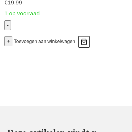
€
19,99
1 op voorraad
-
2
+
Pack
Toevoegen aan winkelwagen
Basics
Organic
Cotton
Stretch
-
Hipster
-
Light
Grey
16j
aantal