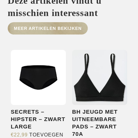
Deze artikelen vindt u
misschien interessant
HOME
SHOP
MEER ARTIKELEN BEKIJKEN
OVER ONS
MERKEN
NIEUWS
CONTACT
SECRETS –
BH JEUGD MET
HIPSTER – ZWART
UITNEEMBARE
LARGE
PADS – ZWART
70A
€
22,99
TOEVOEGEN