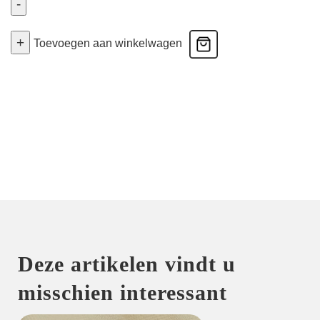
-
Slip
+
Jeugd
Toevoegen aan winkelwagen
-
Wit
36
aantal
Deze artikelen vindt u
misschien interessant