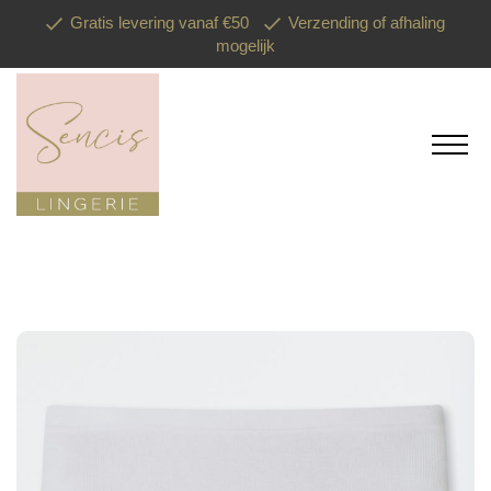
Gratis levering vanaf €50
Verzending of afhaling
mogelijk