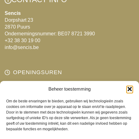
Sencis
Dorpshart 23
2870 Puurs
Ondernemingsnummer: BE07 8721 3990
+32 38 30 19 00
info@sencis.be
OPENINGSUREN
Maandag
Beheer toestemming
Gesloten
Dinsdag
10:00 - 18:00
Om de beste ervaringen te bieden, gebruiken wij technologieën zoals
Woensdag
10:00 - 18:00
cookies om informatie over je apparaat op te slaan en/of te raadplegen.
Door in te stemmen met deze technologieën kunnen wij gegevens zoals
Donderdag
10:00 - 18:00
surfgedrag of unieke ID's op deze site verwerken. Als je geen toestemming
Vrijdag
10:00 - 18:00
geeft of uw toestemming intrekt, kan dit een nadelige invloed hebben op
bepaalde functies en mogelijkheden.
Zaterdag
10:00 - 17:00