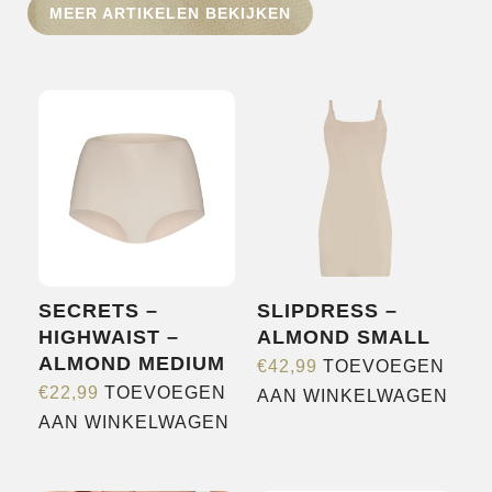
HOME
MEER ARTIKELEN BEKIJKEN
SHOP
OVER ONS
MERKEN
NIEUWS
CONTACT
SECRETS –
SLIPDRESS –
HIGHWAIST –
ALMOND SMALL
ALMOND MEDIUM
€
42,99
TOEVOEGEN
€
22,99
TOEVOEGEN
AAN WINKELWAGEN
AAN WINKELWAGEN