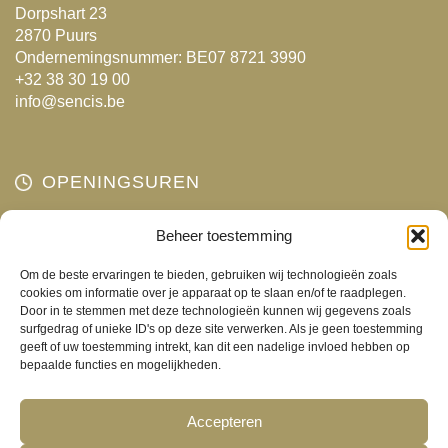
Dorpshart 23
2870 Puurs
Ondernemingsnummer: BE07 8721 3990
+32 38 30 19 00
info@sencis.be
OPENINGSUREN
Maandag
Beheer toestemming
Gesloten
Dinsdag
10:00 - 18:00
Om de beste ervaringen te bieden, gebruiken wij technologieën zoals
Woensdag
10:00 - 18:00
cookies om informatie over je apparaat op te slaan en/of te raadplegen.
Door in te stemmen met deze technologieën kunnen wij gegevens zoals
Donderdag
10:00 - 18:00
surfgedrag of unieke ID's op deze site verwerken. Als je geen toestemming
Vrijdag
10:00 - 18:00
geeft of uw toestemming intrekt, kan dit een nadelige invloed hebben op
bepaalde functies en mogelijkheden.
Zaterdag
10:00 - 17:00
Zondag
Gesloten
Accepteren