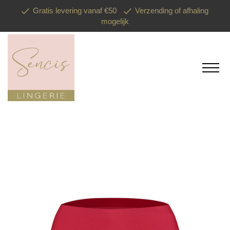
Gratis levering vanaf €50
Verzending of afhaling
mogelijk