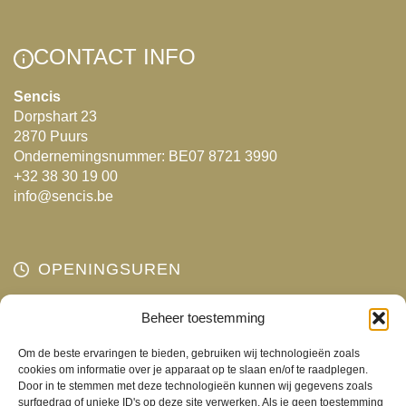
Deze
optie
kan
CONTACT INFO
gekozen
Sencis
worden
Dorpshart 23
op
2870 Puurs
de
Ondernemingsnummer: BE07 8721 3990
productpagina
+32 38 30 19 00
info@sencis.be
OPENINGSUREN
Maandag
Beheer toestemming
Gesloten
Dinsdag
10:00 - 18:00
Om de beste ervaringen te bieden, gebruiken wij technologieën zoals
Woensdag
10:00 - 18:00
cookies om informatie over je apparaat op te slaan en/of te raadplegen.
Door in te stemmen met deze technologieën kunnen wij gegevens zoals
Donderdag
10:00 - 18:00
surfgedrag of unieke ID's op deze site verwerken. Als je geen toestemming