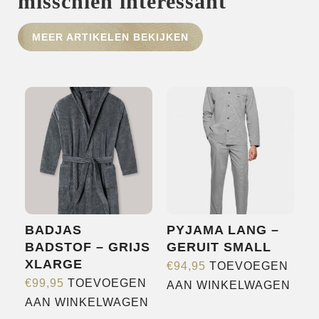
misschien interessant
HOME
MEER ARTIKELEN BEKIJKEN
SHOP
OVER ONS
MERKEN
NIEUWS
CONTACT
BADJAS
PYJAMA LANG –
BADSTOF – GRIJS
GERUIT SMALL
XLARGE
€
94,95
TOEVOEGEN
€
99,95
TOEVOEGEN
AAN WINKELWAGEN
AAN WINKELWAGEN