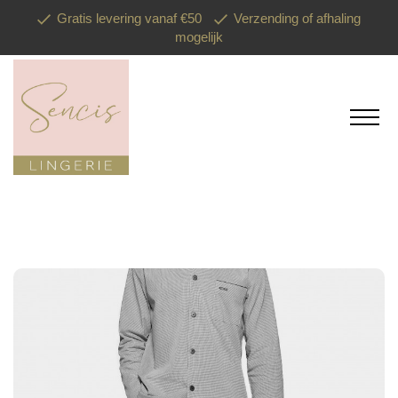
Gratis levering vanaf €50
Verzending of afhaling
mogelijk