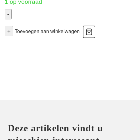
1 op voorraad
-
Pyjama
+
Lang
Toevoegen aan winkelwagen
-
Geruit
Medium
aantal
Deze artikelen vindt u