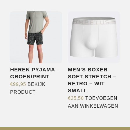
HEREN PYJAMA –
MEN’S BOXER
GROEN/PRINT
SOFT STRETCH –
RETRO – WIT
€
99,95
BEKIJK
SMALL
Dit
PRODUCT
€
25,50
TOEVOEGEN
product
AAN WINKELWAGEN
heeft
meerdere
variaties.