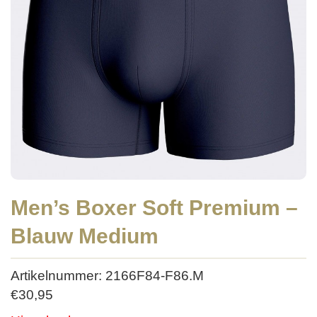
Men’s Boxer Soft Premium –
Blauw Medium
Artikelnummer: 2166F84-F86.M
€
30,95