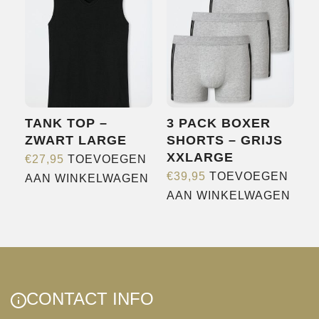
Deze
optie
kan
gekozen
worden
op
TANK TOP –
3 PACK BOXER
de
ZWART LARGE
SHORTS – GRIJS
productpagina
XXLARGE
€
27,95
TOEVOEGEN
€
39,95
TOEVOEGEN
AAN WINKELWAGEN
AAN WINKELWAGEN
CONTACT INFO