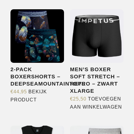
SHOP
OVER ONS
MERKEN
NIEUWS
CONTACT
2-PACK
MEN’S BOXER
BOXERSHORTS –
SOFT STRETCH –
DEEPSEAMOUNTAINTOPS
RETRO – ZWART
XLARGE
€
44,95
BEKIJK
Dit
€
25,50
TOEVOEGEN
PRODUCT
product
AAN WINKELWAGEN
heeft
meerdere
variaties.