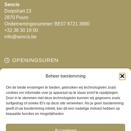
Sencis
Dorpshart 23
2870 Puurs
Ondernemingsnummer: BE07 8721 3990
+32 38 30 19 00
info@sencis.be
OPENINGSUREN
Maandag
Beheer toestemming
Gesloten
Dinsdag
10:00 - 18:00
Om de beste ervaringen te bieden, gebruiken wij technologieën zoals
Woensdag
10:00 - 18:00
cookies om informatie over je apparaat op te slaan en/of te raadplegen.
Door in te stemmen met deze technologieën kunnen wij gegevens zoals
Donderdag
10:00 - 18:00
surfgedrag of unieke ID's op deze site verwerken. Als je geen toestemming
Vrijdag
10:00 - 18:00
geeft of uw toestemming intrekt, kan dit een nadelige invloed hebben op
bepaalde functies en mogelijkheden.
Zaterdag
10:00 - 17:00
Zondag
Gesloten
Accepteren