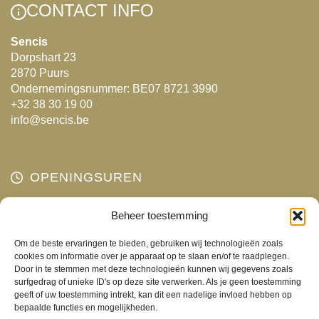
CONTACT INFO
Sencis
Dorpshart 23
2870 Puurs
Ondernemingsnummer: BE07 8721 3990
+32 38 30 19 00
info@sencis.be
OPENINGSUREN
Maandag
Beheer toestemming
Gesloten
Dinsdag
10:00 - 18:00
Om de beste ervaringen te bieden, gebruiken wij technologieën zoals
Woensdag
10:00 - 18:00
cookies om informatie over je apparaat op te slaan en/of te raadplegen.
Door in te stemmen met deze technologieën kunnen wij gegevens zoals
Donderdag
10:00 - 18:00
surfgedrag of unieke ID's op deze site verwerken. Als je geen toestemming
Vrijdag
10:00 - 18:00
geeft of uw toestemming intrekt, kan dit een nadelige invloed hebben op
bepaalde functies en mogelijkheden.
Zaterdag
10:00 - 17:00