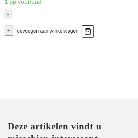
1 op voorraad
-
Men's
+
Boxer
Toevoegen aan winkelwagen
Soft
Premium
-
Grijs
Large
aantal
Deze artikelen vindt u