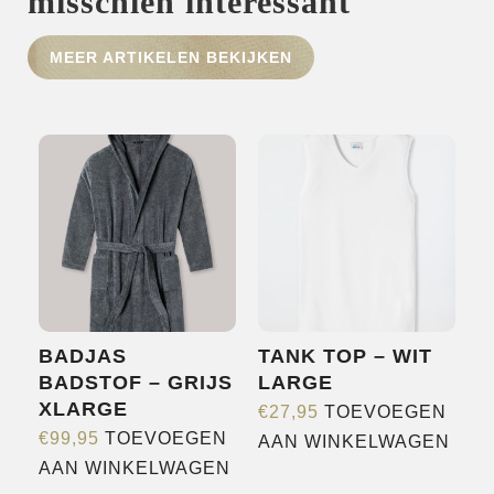
misschien interessant
HOME
SHOP
MEER ARTIKELEN BEKIJKEN
OVER ONS
MERKEN
NIEUWS
CONTACT
BADJAS
TANK TOP – WIT
BADSTOF – GRIJS
LARGE
XLARGE
€
27,95
TOEVOEGEN
€
99,95
TOEVOEGEN
AAN WINKELWAGEN
AAN WINKELWAGEN