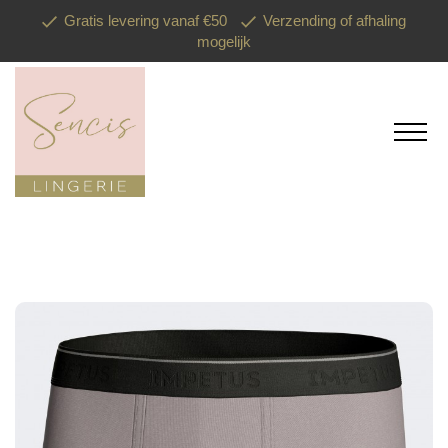
Gratis levering vanaf €50
Verzending of afhaling
mogelijk