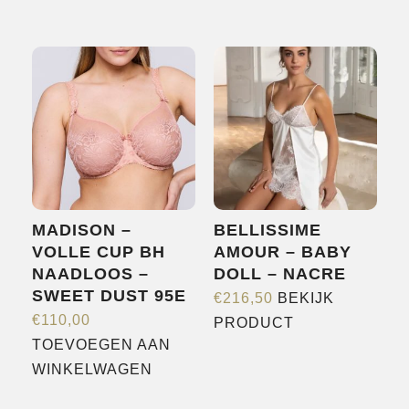
meerdere
variaties.
Deze
optie
kan
gekozen
worden
op
de
MADISON –
BELLISSIME
productpagina
VOLLE CUP BH
AMOUR – BABY
NAADLOOS –
DOLL – NACRE
SWEET DUST 95E
€
216,50
BEKIJK
Dit
€
110,00
PRODUCT
product
TOEVOEGEN AAN
heeft
WINKELWAGEN
meerdere