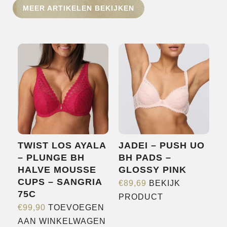
MEER ARTIKELEN BEKIJKEN
HOME
SHOP
OVER ONS
MERKEN
NIEUWS
CONTACT
TWIST LOS AYALA
JADEI – PUSH UO
– PLUNGE BH
BH PADS –
HALVE MOUSSE
GLOSSY PINK
CUPS – SANGRIA
€
89,69
BEKIJK
75C
Dit
PRODUCT
€
99,90
TOEVOEGEN
product
AAN WINKELWAGEN
heeft