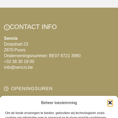
variaties.
Deze
optie
kan
CONTACT INFO
gekozen
worden
Sencis
Dorpshart 23
op
2870 Puurs
de
Ondernemingsnummer: BE07 8721 3990
productpagina
+32 38 30 19 00
info@sencis.be
OPENINGSUREN
Maandag
Beheer toestemming
Gesloten
Dinsdag
10:00 - 18:00
Om de beste ervaringen te bieden, gebruiken wij technologieën zoals
Woensdag
10:00 - 18:00
cookies om informatie over je apparaat op te slaan en/of te raadplegen.