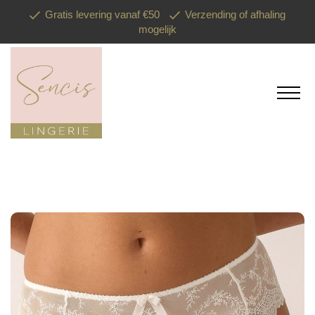
Gratis levering vanaf €50
Verzending of afhaling
mogelijk