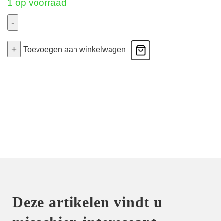
1 op voorraad
-
Avero
+
-
Toevoegen aan winkelwagen
Voorgevormde
Bh
Hartvorm
-
Wit
80C
aantal
Deze artikelen vindt u