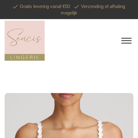
Gratis levering vanaf €50
Verzending of afhaling
mogelijk