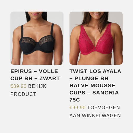
meerdere
variaties.
Deze
optie
kan
gekozen
worden
op
de
EPIRUS – VOLLE
TWIST LOS AYALA
productpagina
CUP BH – ZWART
– PLUNGE BH
HALVE MOUSSE
€
89,90
BEKIJK
CUPS – SANGRIA
Dit
PRODUCT
75C
product
€
99,90
TOEVOEGEN
heeft
AAN WINKELWAGEN
meerdere
variaties.