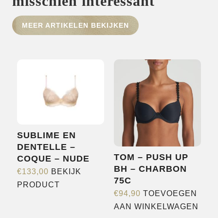
misschien interessant
HOME
MEER ARTIKELEN BEKIJKEN
SHOP
OVER ONS
MERKEN
NIEUWS
CONTACT
SUBLIME EN
DENTELLE –
TOM – PUSH UP
COQUE – NUDE
BH – CHARBON
€
133,00
BEKIJK
75C
Dit
PRODUCT
€
94,90
TOEVOEGEN
product
AAN WINKELWAGEN
heeft