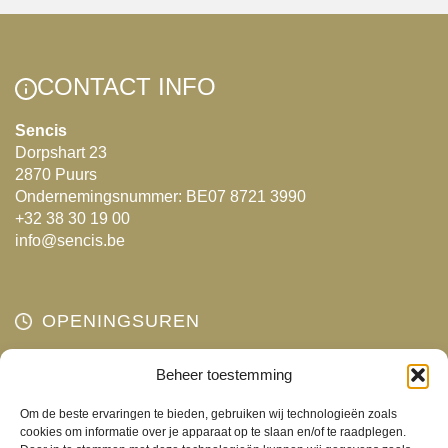
Deze
optie
kan
CONTACT INFO
gekozen
worden
Sencis
op
Dorpshart 23
de
2870 Puurs
productpagina
Ondernemingsnummer: BE07 8721 3990
+32 38 30 19 00
info@sencis.be
OPENINGSUREN
Maandag
Beheer toestemming
Gesloten
Dinsdag
10:00 - 18:00
Om de beste ervaringen te bieden, gebruiken wij technologieën zoals
Woensdag
10:00 - 18:00
cookies om informatie over je apparaat op te slaan en/of te raadplegen.