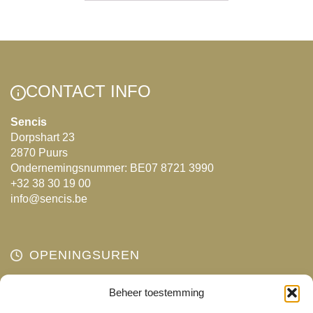
heeft
heeft
meerdere
meerdere
variaties.
variaties.
Deze
Deze
optie
optie
CONTACT INFO
kan
kan
gekozen
gekozen
Sencis
worden
worden
Dorpshart 23
2870 Puurs
op
op
Ondernemingsnummer: BE07 8721 3990
de
de
+32 38 30 19 00
productpagina
productpagin
info@sencis.be
OPENINGSUREN
Maandag
Beheer toestemming
Gesloten
Dinsdag
10:00 - 18:00