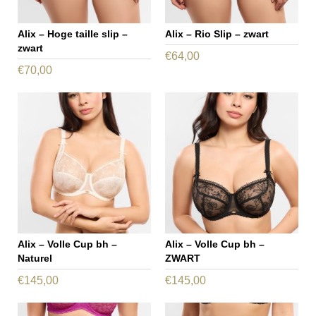
kan
kan
gekozen
gekozen
Alix – Hoge taille slip –
Alix – Rio Slip – zwart
worden
worden
zwart
HOME
€
64,00
op
op
€
70,00
Dit
SHOP
de
de
Dit
product
OVER ONS
productpagina
productpagin
product
heeft
MERKEN
heeft
meerdere
meerdere
variaties.
NIEUWS
variaties.
Deze
CONTACT
Deze
optie
optie
kan
kan
gekozen
gekozen
worden
Alix – Volle Cup bh –
Alix – Volle Cup bh –
worden
Naturel
ZWART
op
op
€
145,00
€
145,00
de
de
Dit
Dit
productpagin
productpagina