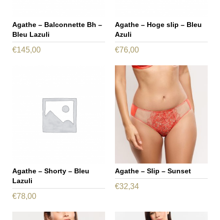
Agathe – Balconnette Bh –
Agathe – Hoge slip – Bleu
Bleu Lazuli
Azuli
€
145,00
€
76,00
Dit
Dit
product
product
heeft
heeft
meerdere
meerdere
variaties.
variaties.
Deze
Deze
optie
optie
kan
kan
gekozen
gekozen
Agathe – Shorty – Bleu
Agathe – Slip – Sunset
worden
worden
Lazuli
€
32,34
op
op
€
78,00
Dit
de
de
Dit
product