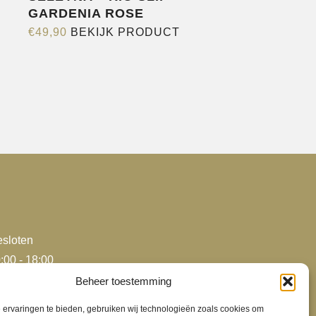
GARDENIA ROSE
Dit
€
49,90
BEKIJK PRODUCT
product
heeft
e
meerdere
variaties.
Deze
optie
kan
gekozen
worden
op
de
sloten
agina
productpagina
:00 - 18:00
:00 - 18:00
Beheer toestemming
:00 - 18:00
ervaringen te bieden, gebruiken wij technologieën zoals cookies om