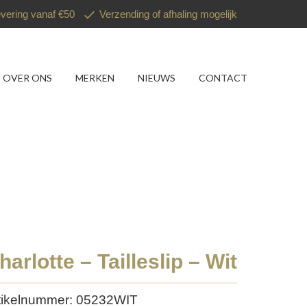
evering vanaf €50
Verzending of afhaling mogelijk
OVER ONS
MERKEN
NIEUWS
CONTACT
harlotte – Tailleslip – Wit
tikelnummer: 05232WIT