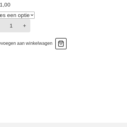
1,00
Charlotte
+
-
Tailleslip
evoegen aan winkelwagen
-
Wit
aantal