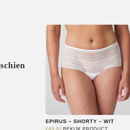
sschien
EPIRUS – SHORTY – WIT
Dit
€
49,90
BEKIJK PRODUCT