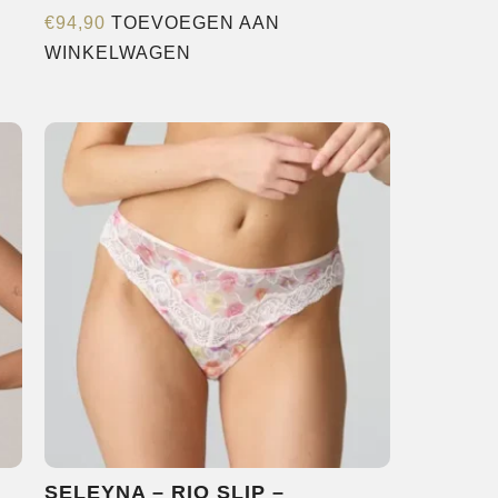
€
94,90
TOEVOEGEN AAN
WINKELWAGEN
e
agina
SELEYNA – RIO SLIP –