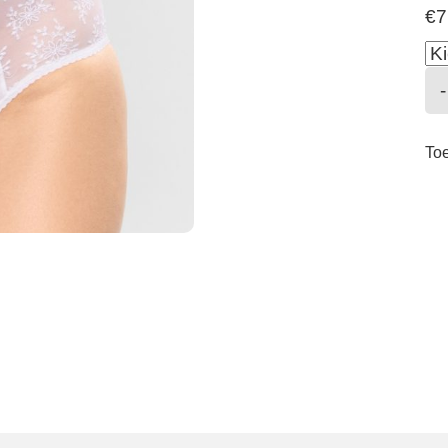
€
7
-
To