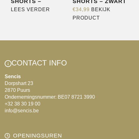
SHORTS –
SHORTS – ZWART
LEES VERDER
€
34,99
BEKIJK
Dit
PRODUCT
product
heeft
meerdere
variaties.
Deze
CONTACT INFO
optie
kan
Sencis
Dorpshart 23
gekozen
2870 Puurs
worden
Ondernemingsnummer: BE07 8721 3990
op
+32 38 30 19 00
de
info@sencis.be
productpagina
OPENINGSUREN