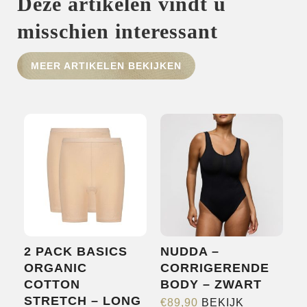
Deze artikelen vindt u
misschien interessant
MEER ARTIKELEN BEKIJKEN
HOME
SHOP
OVER ONS
MERKEN
NIEUWS
CONTACT
2 PACK BASICS
NUDDA –
ORGANIC
CORRIGERENDE
COTTON
BODY – ZWART
STRETCH – LONG
€
89,90
BEKIJK