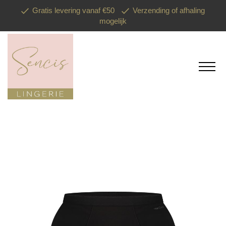
Gratis levering vanaf €50
Verzending of afhaling
mogelijk