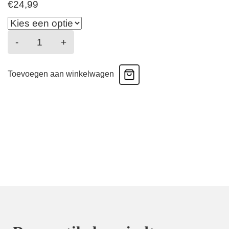
€
24,99
Basics
-
+
Organic
Cotton
Toevoegen aan winkelwagen
Stretch
-
High
Waist
Shape
-
Zwart
aantal