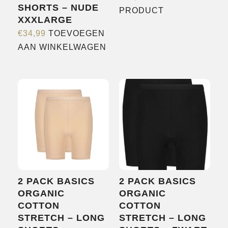
SHORTS – NUDE
Dit
PRODUCT
XXXLARGE
product
€
34,99
TOEVOEGEN
heeft
AAN WINKELWAGEN
meerdere
variaties.
Deze
optie
kan
gekozen
worden
op
de
productpagina
2 PACK BASICS
2 PACK BASICS
ORGANIC
ORGANIC
COTTON
COTTON
STRETCH – LONG
STRETCH – LONG