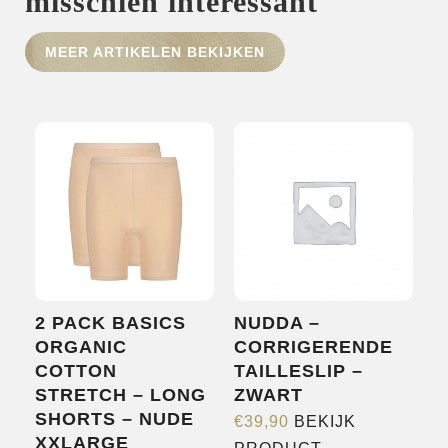
misschien interessant
MEER ARTIKELEN BEKIJKEN
HOME
SHOP
OVER ONS
MERKEN
NIEUWS
CONTACT
2 PACK BASICS
NUDDA –
ORGANIC
CORRIGERENDE
COTTON
TAILLESLIP –
STRETCH – LONG
ZWART
SHORTS – NUDE
€
39,90
BEKIJK
XXLARGE
Dit