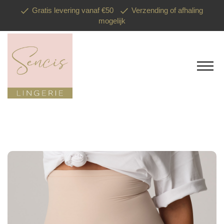
Gratis levering vanaf €50
Verzending of afhaling
mogelijk