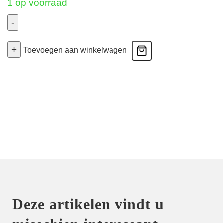
1 op voorraad
-
Perle
+
-
Toevoegen aan winkelwagen
Corrigerende
Tailleslip
-
Caff?
Latte
40
aantal
Deze artikelen vindt u