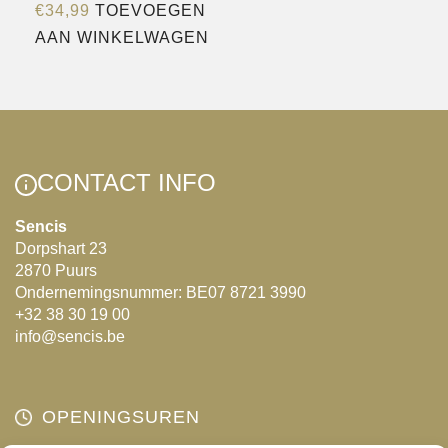
€
34,99
TOEVOEGEN
meerdere
AAN WINKELWAGEN
variaties.
Deze
optie
kan
gekozen
CONTACT INFO
worden
op
Sencis
de
Dorpshart 23
productpagina
2870 Puurs
Ondernemingsnummer: BE07 8721 3990
+32 38 30 19 00
info@sencis.be
OPENINGSUREN