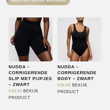
MEER ARTIKELEN BEKIJKEN
HOME
SHOP
OVER ONS
MERKEN
NIEUWS
CONTACT
NUDDA –
NUDDA –
CORRIGERENDE
CORRIGERENDE
SLIP MET PIJPJES
BODY – ZWART
– ZWART
€
89,90
BEKIJK
Dit
€
39,90
BEKIJK
PRODUCT
Dit
product
PRODUCT
product
heeft