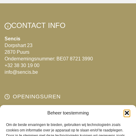
meerdere
meerdere
variaties.
variaties.
Deze
Deze
CONTACT INFO
optie
optie
kan
kan
Sencis
Dorpshart 23
gekozen
gekozen
2870 Puurs
worden
worden
Ondernemingsnummer: BE07 8721 3990
op
op
+32 38 30 19 00
de
de
info@sencis.be
productpagina
productpagina
OPENINGSUREN
Maandag
Beheer toestemming
Gesloten
Dinsdag
10:00 - 18:00
Om de beste ervaringen te bieden, gebruiken wij technologieën zoals
Woensdag
10:00 - 18:00
cookies om informatie over je apparaat op te slaan en/of te raadplegen.
Door in te stemmen met deze technologieën kunnen wij gegevens zoals