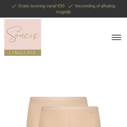
Gratis levering vanaf €50
Verzending of afhaling
mogelijk