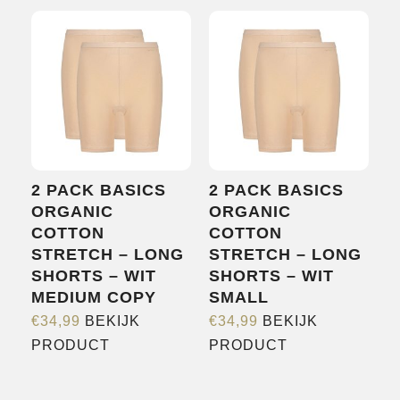
heeft
meerdere
meerdere
variaties.
variaties.
Deze
Deze
optie
optie
kan
kan
gekozen
gekozen
worden
worden
op
2 PACK BASICS
2 PACK BASICS
op
de
ORGANIC
ORGANIC
de
productpagina
COTTON
COTTON
productpagina
STRETCH – LONG
STRETCH – LONG
SHORTS – WIT
SHORTS – WIT
MEDIUM COPY
SMALL
€
34,99
BEKIJK
€
34,99
BEKIJK
Dit
Dit
PRODUCT
PRODUCT
product
product
heeft
heeft