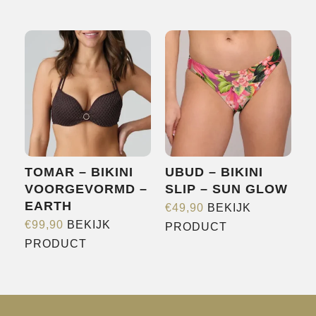
product
heeft
heeft
meerdere
meerdere
variaties.
variaties.
Deze
Deze
optie
optie
kan
kan
gekozen
gekozen
worden
worden
op
TOMAR – BIKINI
UBUD – BIKINI
op
de
VOORGEVORMD –
SLIP – SUN GLOW
de
productpagina
EARTH
€
49,90
BEKIJK
productpagina
Dit
€
99,90
BEKIJK
PRODUCT
Dit
product
PRODUCT
product
heeft
heeft
meerdere
meerdere
variaties.