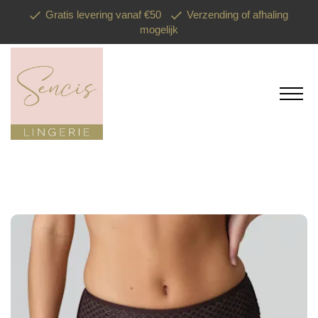
Gratis levering vanaf €50
Verzending of afhaling
mogelijk