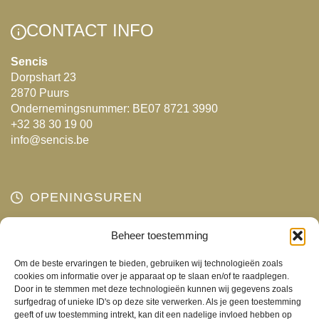
variaties.
Deze
Deze
optie
CONTACT INFO
optie
kan
kan
gekozen
Sencis
Dorpshart 23
gekozen
worden
2870 Puurs
worden
op
Ondernemingsnummer: BE07 8721 3990
op
de
+32 38 30 19 00
de
productpagina
info@sencis.be
productpagina
OPENINGSUREN
Maandag
Beheer toestemming
Gesloten
Dinsdag
10:00 - 18:00
Om de beste ervaringen te bieden, gebruiken wij technologieën zoals
Woensdag
10:00 - 18:00
cookies om informatie over je apparaat op te slaan en/of te raadplegen.
Door in te stemmen met deze technologieën kunnen wij gegevens zoals
Donderdag
10:00 - 18:00
surfgedrag of unieke ID's op deze site verwerken. Als je geen toestemming
Vrijdag
10:00 - 18:00
geeft of uw toestemming intrekt, kan dit een nadelige invloed hebben op