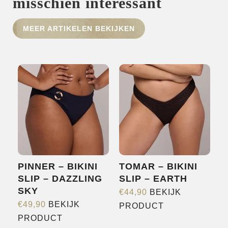
misschien interessant
HOME
MEER ARTIKELEN BEKIJKEN
SHOP
OVER ONS
MERKEN
NIEUWS
CONTACT
PINNER – BIKINI
TOMAR – BIKINI
SLIP – DAZZLING
SLIP – EARTH
SKY
€
44,90
BEKIJK
Dit
€
49,90
BEKIJK
PRODUCT
Dit
product
PRODUCT