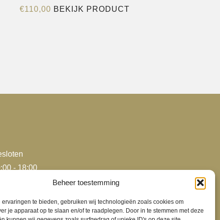
Dit
€
110,00
BEKIJK PRODUCT
product
heeft
e
meerdere
variaties.
Deze
optie
kan
gekozen
worden
op
de
sloten
agina
productpagina
:00 - 18:00
:00 - 18:00
Beheer toestemming
:00 - 18:00
ervaringen te bieden, gebruiken wij technologieën zoals cookies om
:00 - 18:00
ver je apparaat op te slaan en/of te raadplegen. Door in te stemmen met deze
n kunnen wij gegevens zoals surfgedrag of unieke ID's op deze site