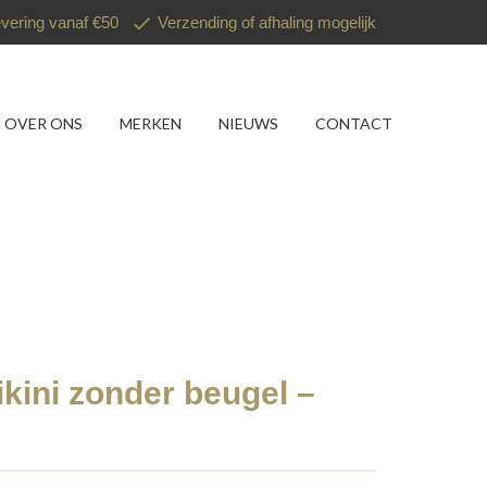
evering vanaf €50
Verzending of afhaling mogelijk
OVER ONS
MERKEN
NIEUWS
CONTACT
kini zonder beugel –