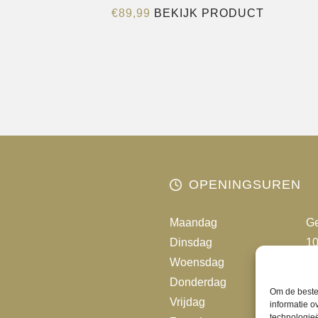
Dit
€
89,99
BEKIJK PRODUCT
product
heeft
meerder
variaties.
Deze
optie
kan
gekozen
worden
OPENINGSUREN
op
de
Maandag
Ge
productp
Dinsdag
10
Woensdag
10
Donderdag
10
Om de beste 
Vrijdag
10
informatie o
technologieë