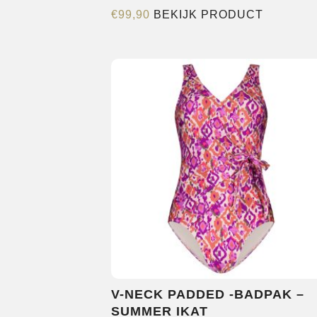
Dit
€
99,90
BEKIJK PRODUCT
product
heeft
meerder
variaties.
Deze
optie
kan
gekozen
worden
op
de
productp
V-NECK PADDED -BADPAK –
SUMMER IKAT