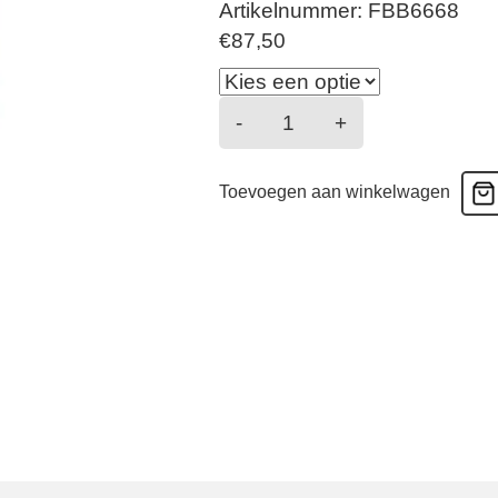
Artikelnummer: FBB6668
€
87,50
Venus
-
+
Nature
-
Toevoegen aan winkelwagen
Bikini
zonder
beugel
-
vert
tropic
aantal