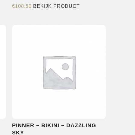
Dit
€
108,50
BEKIJK PRODUCT
product
heeft
e
meerdere
variaties.
Deze
optie
kan
gekozen
worden
op
de
agina
productpagina
PINNER – BIKINI – DAZZLING
SKY