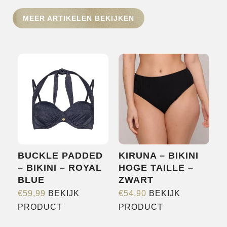
HOME
MEER ARTIKELEN BEKIJKEN
SHOP
OVER ONS
MERKEN
NIEUWS
CONTACT
BUCKLE PADDED
KIRUNA – BIKINI
– BIKINI – ROYAL
HOGE TAILLE –
BLUE
ZWART
€
59,99
BEKIJK
€
54,90
BEKIJK
Dit
Dit
PRODUCT
PRODUCT
product
product