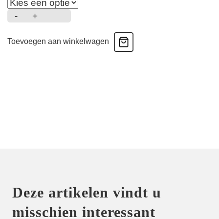
-
+
Top
multiway
Toevoegen aan winkelwagen
padded
-
Bikini
-
Wild
dot
aantal
Deze artikelen vindt u
misschien interessant