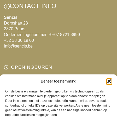
Deze
Deze
CONTACT INFO
optie
optie
kan
kan
Sencis
Dorpshart 23
gekozen
gekozen
2870 Puurs
worden
worden
Ondernemingsnummer: BE07 8721 3990
op
op
+32 38 30 19 00
de
de
info@sencis.be
productpagina
productpagina
OPENINGSUREN
Maandag
Beheer toestemming
Gesloten
Dinsdag
10:00 - 18:00
Om de beste ervaringen te bieden, gebruiken wij technologieën zoals
Woensdag
10:00 - 18:00
cookies om informatie over je apparaat op te slaan en/of te raadplegen.
Door in te stemmen met deze technologieën kunnen wij gegevens zoals
Donderdag
10:00 - 18:00
surfgedrag of unieke ID's op deze site verwerken. Als je geen toestemming
Vrijdag
10:00 - 18:00
geeft of uw toestemming intrekt, kan dit een nadelige invloed hebben op
bepaalde functies en mogelijkheden.