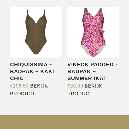
heeft
heeft
meerdere
meerdere
variaties.
variaties.
Deze
Deze
optie
optie
kan
kan
gekozen
gekozen
worden
worden
CHIQUISSIMA –
V-NECK PADDED -
op
op
BADPAK – KAKI
BADPAK –
de
de
CHIC
SUMMER IKAT
productpagina
productpagina
€
108,50
BEKIJK
€
89,99
BEKIJK
Dit
Dit
PRODUCT
PRODUCT
product
product
heeft
heeft
meerdere
meerdere
variaties.
variaties.