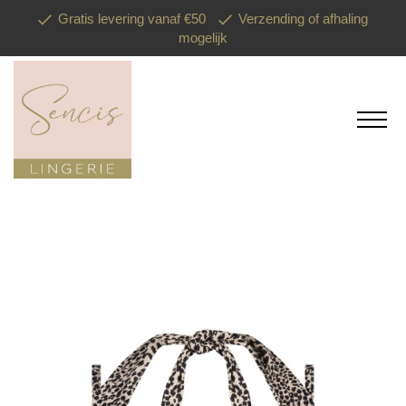
Gratis levering vanaf €50
Verzending of afhaling
mogelijk