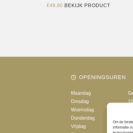
Dit
€
49,90
BEKIJK PRODUCT
product
heeft
meerder
variaties.
Deze
optie
kan
gekozen
worden
OPENINGSUREN
op
de
Maandag
Ge
productp
Dinsdag
10
Woensdag
10
Donderdag
10
Om de beste 
Vrijdag
10
informatie o
technologieë