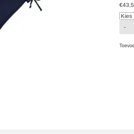
€
43,
C
-
-
S
Toevo
-
M
a