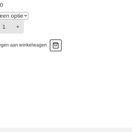
50
hiquissima
+
lip
egen aan winkelwagen
arine
antal