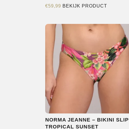
Dit
€
59,99
BEKIJK PRODUCT
product
heeft
meerder
variaties.
Deze
optie
kan
gekozen
worden
op
de
productp
NORMA JEANNE – BIKINI SLIP
TROPICAL SUNSET