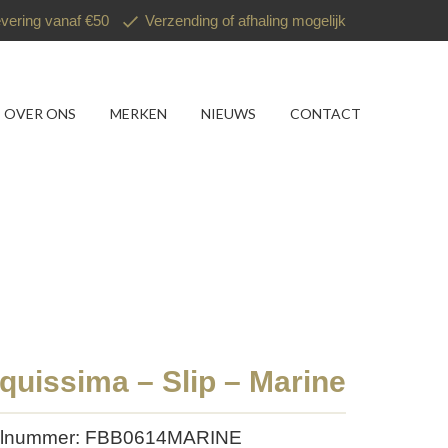
evering vanaf €50
Verzending of afhaling mogelijk
OVER ONS
MERKEN
NIEUWS
CONTACT
quissima – Slip – Marine
kelnummer: FBB0614MARINE