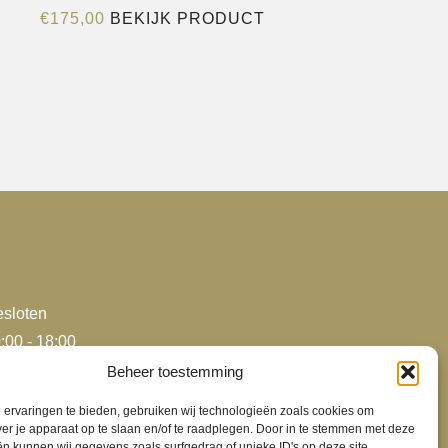
Dit
€
175,00
BEKIJK PRODUCT
product
heeft
e
meerdere
variaties.
Deze
optie
kan
gekozen
worden
op
de
sloten
agina
productpagina
:00 - 18:00
:00 - 18:00
Beheer toestemming
:00 - 18:00
ervaringen te bieden, gebruiken wij technologieën zoals cookies om
:00 - 18:00
ver je apparaat op te slaan en/of te raadplegen. Door in te stemmen met deze
n kunnen wij gegevens zoals surfgedrag of unieke ID's op deze site