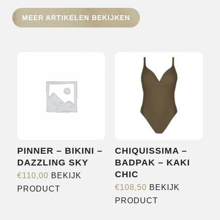
HOME
MEER ARTIKELEN BEKIJKEN
SHOP
OVER ONS
MERKEN
NIEUWS
CONTACT
PINNER – BIKINI –
CHIQUISSIMA –
DAZZLING SKY
BADPAK – KAKI
CHIC
€
110,00
BEKIJK
Dit
€
108,50
BEKIJK
PRODUCT
Dit
product
PRODUCT
product
heeft