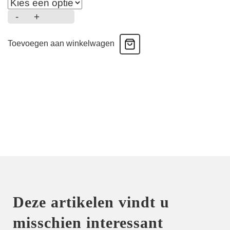
-
+
V-
neck
Toevoegen aan winkelwagen
padded
-
Badpak
-
Summer
ikat
aantal
Deze artikelen vindt u
misschien interessant