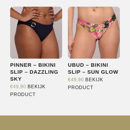
heeft
meerdere
meerdere
variaties.
variaties.
Deze
Deze
optie
optie
kan
kan
gekozen
gekozen
worden
worden
op
PINNER – BIKINI
UBUD – BIKINI
op
de
SLIP – DAZZLING
SLIP – SUN GLOW
de
productpagina
SKY
€
49,90
BEKIJK
productpagina
Dit
€
49,90
BEKIJK
PRODUCT
Dit
product
PRODUCT
product
heeft
heeft
meerdere
meerdere
variaties.
variaties.
Deze