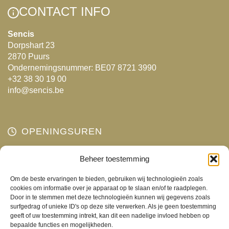
Deze
optie
CONTACT INFO
optie
kan
kan
gekozen
Sencis
Dorpshart 23
gekozen
worden
2870 Puurs
worden
op
Ondernemingsnummer: BE07 8721 3990
op
de
+32 38 30 19 00
de
productpagina
info@sencis.be
productpagina
OPENINGSUREN
Maandag
Beheer toestemming
Gesloten
Dinsdag
10:00 - 18:00
Om de beste ervaringen te bieden, gebruiken wij technologieën zoals
Woensdag
10:00 - 18:00
cookies om informatie over je apparaat op te slaan en/of te raadplegen.
Door in te stemmen met deze technologieën kunnen wij gegevens zoals
Donderdag
10:00 - 18:00
surfgedrag of unieke ID's op deze site verwerken. Als je geen toestemming
Vrijdag
10:00 - 18:00
geeft of uw toestemming intrekt, kan dit een nadelige invloed hebben op
bepaalde functies en mogelijkheden.