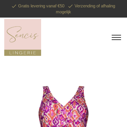
Gratis levering vanaf €50
Verzending of afhaling
mogelijk