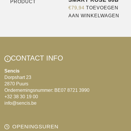
SMART ROSE 80B
Dit
PRODUCT
€
79,94
TOEVOEGEN
product
AAN WINKELWAGEN
heeft
meerdere
variaties.
Deze
optie
kan
CONTACT INFO
gekozen
Sencis
worden
Dorpshart 23
op
2870 Puurs
de
Ondernemingsnummer: BE07 8721 3990
productpagina
+32 38 30 19 00
info@sencis.be
OPENINGSUREN