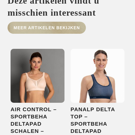
Deze artikelen vindt u
misschien interessant
MEER ARTIKELEN BEKIJKEN
HOME
SHOP
OVER ONS
MERKEN
NIEUWS
CONTACT
AIR CONTROL –
PANALP DELTA
SPORTBEHA
TOP –
DELTAPAD
SPORTBEHA
SCHALEN –
DELTAPAD