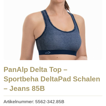
PanAlp Delta Top –
Sportbeha DeltaPad Schalen
– Jeans 85B
Artikelnummer: 5562-342.85B