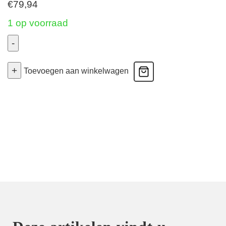
€
79,94
1 op voorraad
-
PanAlp
+
Delta
Toevoegen aan winkelwagen
Top
-
Sportbeha
DeltaPad
Schalen
-
Jeans
85B
aantal