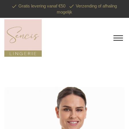
Gratis levering vanaf €50
Verzending of afhaling
mogelijk