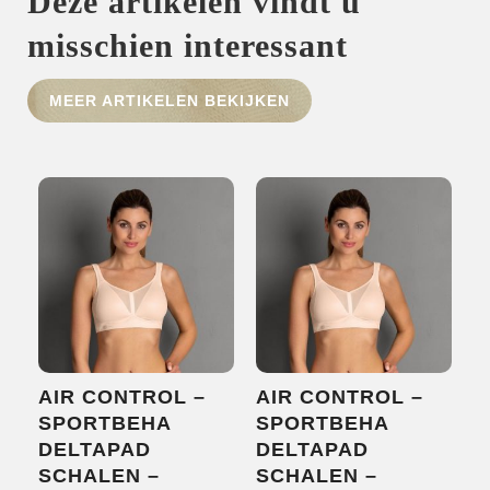
Deze artikelen vindt u
misschien interessant
MEER ARTIKELEN BEKIJKEN
HOME
SHOP
OVER ONS
MERKEN
NIEUWS
CONTACT
AIR CONTROL –
AIR CONTROL –
SPORTBEHA
SPORTBEHA
DELTAPAD
DELTAPAD
SCHALEN –
SCHALEN –