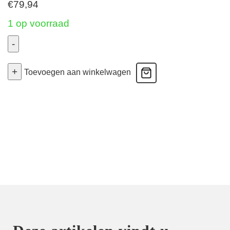
€
79,94
1 op voorraad
-
Air
+
Control
Toevoegen aan winkelwagen
-
Sportbeha
DeltaPad
Schalen
-
Smart
Rose
90D
aantal