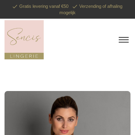
Gratis levering vanaf €50
Verzending of afhaling
mogelijk