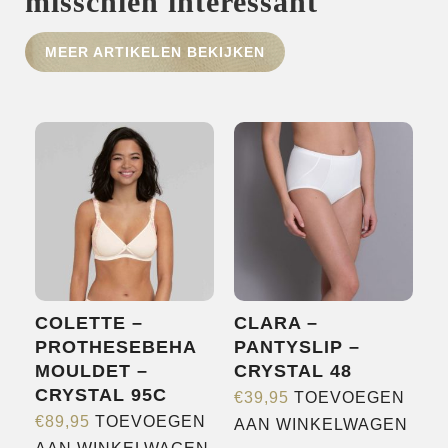
misschien interessant
HOME
MEER ARTIKELEN BEKIJKEN
SHOP
OVER ONS
MERKEN
NIEUWS
CONTACT
COLETTE –
CLARA –
PROTHESEBEHA
PANTYSLIP –
MOULDET –
CRYSTAL 48
CRYSTAL 95C
€
39,95
TOEVOEGEN
€
89,95
TOEVOEGEN
AAN WINKELWAGEN