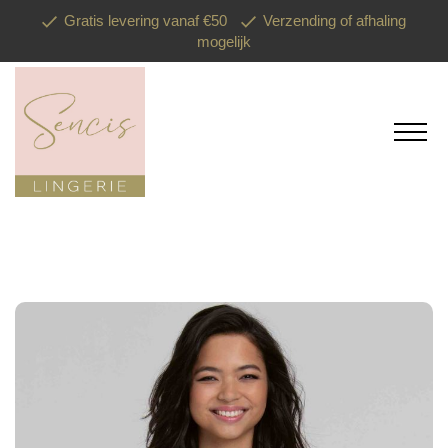
Gratis levering vanaf €50
Verzending of afhaling
mogelijk