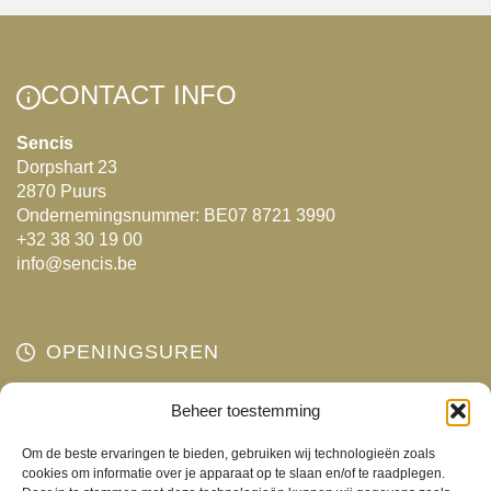
CONTACT INFO
Sencis
Dorpshart 23
2870 Puurs
Ondernemingsnummer: BE07 8721 3990
+32 38 30 19 00
info@sencis.be
OPENINGSUREN
Maandag
Beheer toestemming
Gesloten
Dinsdag
10:00 - 18:00
Om de beste ervaringen te bieden, gebruiken wij technologieën zoals
Woensdag
10:00 - 18:00
cookies om informatie over je apparaat op te slaan en/of te raadplegen.