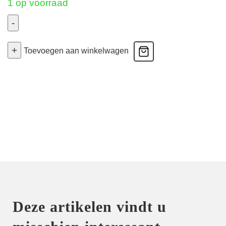
1 op voorraad
-
Colette
+
-
Toevoegen aan winkelwagen
Prothesebeha
Mouldet
-
Crystal
95A
aantal
Deze artikelen vindt u