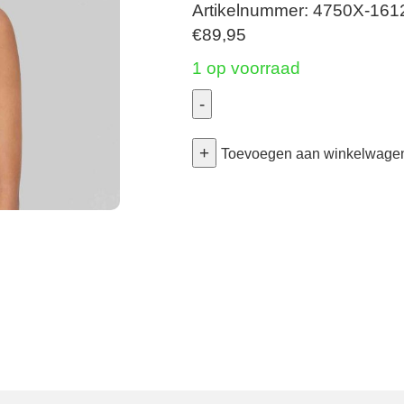
Artikelnummer: 4750X-161
€
89,95
1 op voorraad
-
Colette
+
-
Toevoegen aan winkelwage
Prothesebeha
Mouldet
-
Crystal
85D
aantal