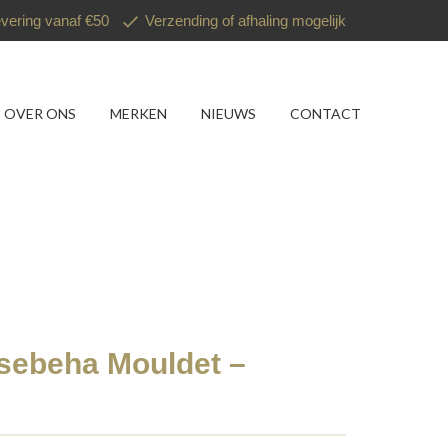
evering vanaf €50
Verzending of afhaling mogelijk
OVER ONS
MERKEN
NIEUWS
CONTACT
esebeha Mouldet –