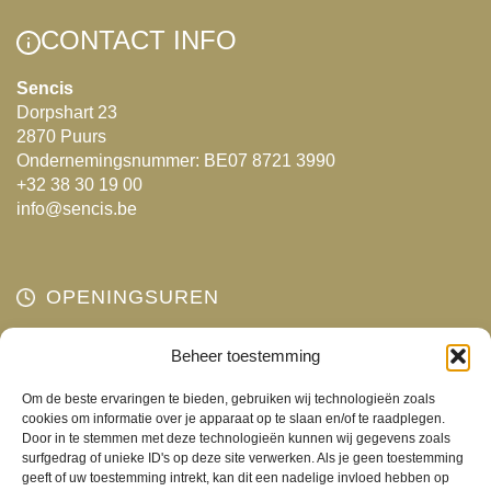
Deze
Deze
CONTACT INFO
optie
optie
kan
kan
Sencis
Dorpshart 23
gekozen
gekozen
2870 Puurs
worden
worden
Ondernemingsnummer: BE07 8721 3990
op
op
+32 38 30 19 00
de
de
info@sencis.be
productpagina
productpagina
OPENINGSUREN
Maandag
Beheer toestemming
Gesloten
Dinsdag
10:00 - 18:00
Om de beste ervaringen te bieden, gebruiken wij technologieën zoals
Woensdag
10:00 - 18:00
cookies om informatie over je apparaat op te slaan en/of te raadplegen.
Door in te stemmen met deze technologieën kunnen wij gegevens zoals
Donderdag
10:00 - 18:00
surfgedrag of unieke ID's op deze site verwerken. Als je geen toestemming
Vrijdag
10:00 - 18:00
geeft of uw toestemming intrekt, kan dit een nadelige invloed hebben op