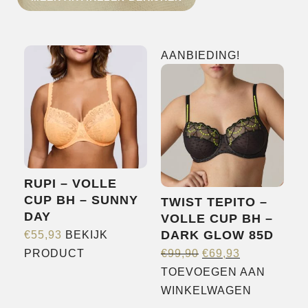
HOME
SHOP
AANBIEDING!
OVER ONS
MERKEN
NIEUWS
CONTACT
RUPI – VOLLE
CUP BH – SUNNY
TWIST TEPITO –
DAY
VOLLE CUP BH –
DARK GLOW 85D
€
55,93
BEKIJK
OORSPRONKELIJ
HUIDIGE
Dit
PRODUCT
€
99,90
€
69,93
PRIJS
PRIJS
product
TOEVOEGEN AAN
WAS:
IS:
heeft
WINKELWAGEN
€99,90.
€69,93.
meerdere