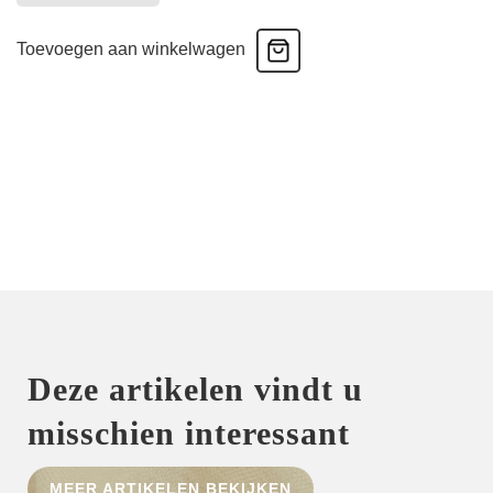
Tom
-
Toevoegen aan winkelwagen
Rio
slip
-
Lush
Green
aantal
Deze artikelen vindt u
misschien interessant
MEER ARTIKELEN BEKIJKEN