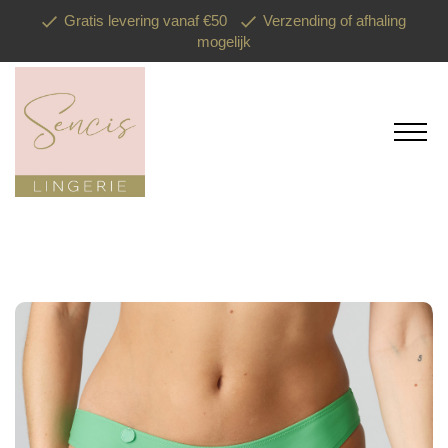
Gratis levering vanaf €50
Verzending of afhaling
mogelijk