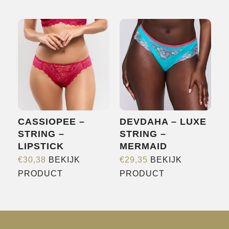
variaties.
Deze
optie
kan
gekozen
worden
op
de
CASSIOPEE –
DEVDAHA – LUXE
productpagina
STRING –
STRING –
LIPSTICK
MERMAID
€
30,38
BEKIJK
€
29,35
BEKIJK
Dit
Dit
PRODUCT
PRODUCT
product
product
heeft
heeft
meerdere
meerdere
variaties.
variaties.