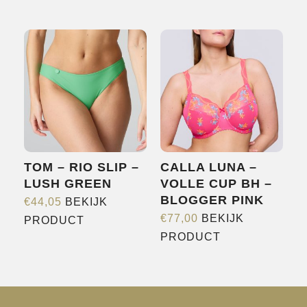
product
heeft
heeft
meerdere
meerdere
variaties.
variaties.
Deze
Deze
optie
optie
kan
kan
gekozen
gekozen
worden
worden
op
TOM – RIO SLIP –
CALLA LUNA –
op
de
LUSH GREEN
VOLLE CUP BH –
de
productpagina
BLOGGER PINK
€
44,05
BEKIJK
productpagina
Dit
€
77,00
BEKIJK
PRODUCT
Dit
product
PRODUCT
product
heeft
heeft
meerdere
meerdere
variaties.