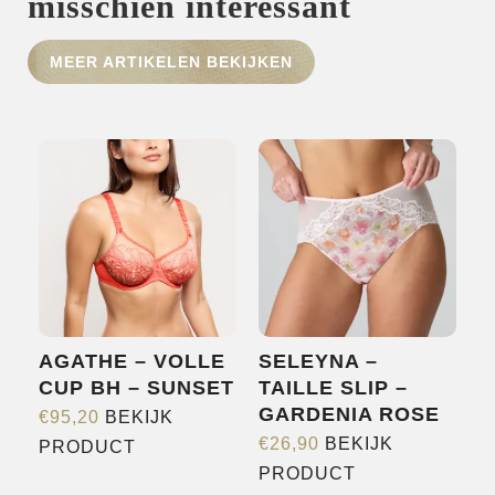
misschien interessant
HOME
MEER ARTIKELEN BEKIJKEN
SHOP
OVER ONS
MERKEN
NIEUWS
CONTACT
AGATHE – VOLLE
SELEYNA –
CUP BH – SUNSET
TAILLE SLIP –
GARDENIA ROSE
€
95,20
BEKIJK
Dit
€
26,90
BEKIJK
PRODUCT
Dit
product
PRODUCT