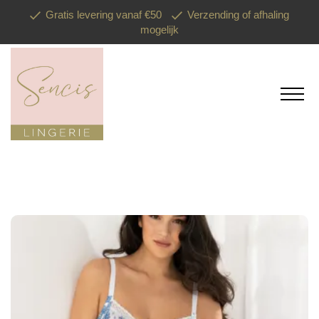
Gratis levering vanaf €50
Verzending of afhaling
mogelijk