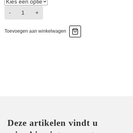
Patio
-
+
fraicheur
-
Toevoegen aan winkelwagen
Slip
-
Bleu
azul
aantal
Deze artikelen vindt u