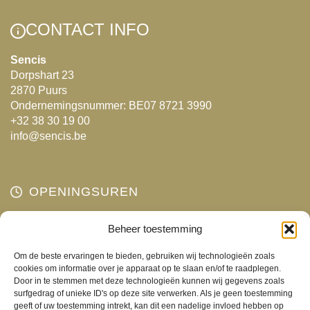
variaties.
Deze
Deze
optie
CONTACT INFO
optie
kan
kan
gekozen
Sencis
Dorpshart 23
gekozen
worden
2870 Puurs
worden
op
Ondernemingsnummer: BE07 8721 3990
op
de
+32 38 30 19 00
de
productpagina
info@sencis.be
productpagina
OPENINGSUREN
Maandag
Beheer toestemming
Gesloten
Dinsdag
10:00 - 18:00
Om de beste ervaringen te bieden, gebruiken wij technologieën zoals
Woensdag
10:00 - 18:00
cookies om informatie over je apparaat op te slaan en/of te raadplegen.
Door in te stemmen met deze technologieën kunnen wij gegevens zoals
Donderdag
10:00 - 18:00
surfgedrag of unieke ID's op deze site verwerken. Als je geen toestemming
Vrijdag
10:00 - 18:00
geeft of uw toestemming intrekt, kan dit een nadelige invloed hebben op