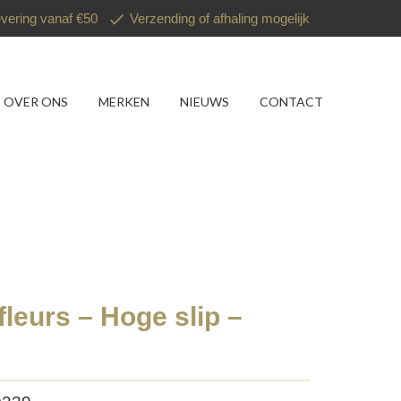
evering vanaf €50
Verzending of afhaling mogelijk
OVER ONS
MERKEN
NIEUWS
CONTACT
fleurs – Hoge slip –