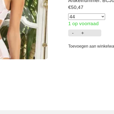
Artikelnummer: BCJ
€
50,47
1 op voorraad
-
+
Libertine
en
Toevoegen aan winkelw
fleurs
-
Hoge
slip
-
Libre
aantal