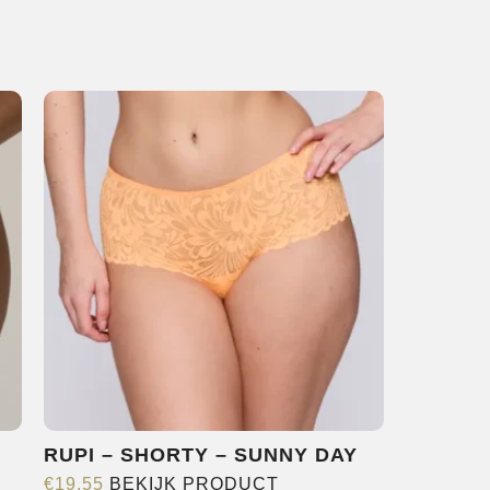
e
agina
RUPI – SHORTY – SUNNY DAY
Dit
€
19,55
BEKIJK PRODUCT