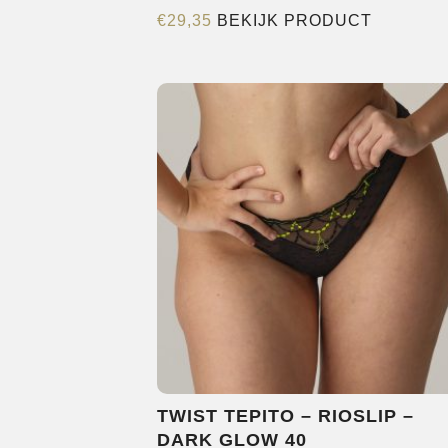
Dit
€
29,35
BEKIJK PRODUCT
product
heeft
meerder
variaties.
Deze
optie
kan
gekozen
worden
op
de
productp
TWIST TEPITO – RIOSLIP –
DARK GLOW 40