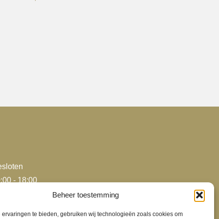
product
heeft
meerdere
variaties.
Deze
optie
kan
gekozen
worden
op
de
productpagina
sloten
:00 - 18:00
:00 - 18:00
Beheer toestemming
:00 - 18:00
ervaringen te bieden, gebruiken wij technologieën zoals cookies om