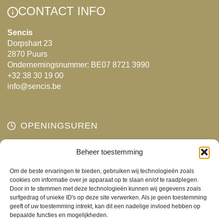
CONTACT INFO
Sencis
Dorpshart 23
2870 Puurs
Ondernemingsnummer: BE07 8721 3990
+32 38 30 19 00
info@sencis.be
OPENINGSUREN
Maandag
Beheer toestemming
Gesloten
Dinsdag
10:00 - 18:00
Om de beste ervaringen te bieden, gebruiken wij technologieën zoals
Woensdag
10:00 - 18:00
cookies om informatie over je apparaat op te slaan en/of te raadplegen.
Door in te stemmen met deze technologieën kunnen wij gegevens zoals
Donderdag
10:00 - 18:00
surfgedrag of unieke ID's op deze site verwerken. Als je geen toestemming
Vrijdag
10:00 - 18:00
geeft of uw toestemming intrekt, kan dit een nadelige invloed hebben op
bepaalde functies en mogelijkheden.