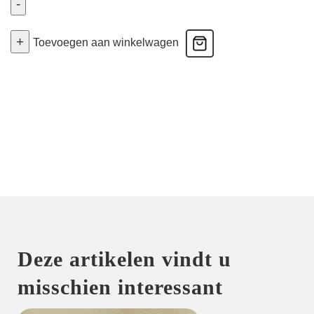
-
Skirt
+
(FSC)
Toevoegen aan winkelwagen
-
Zwart
40
aantal
Deze artikelen vindt u
misschien interessant