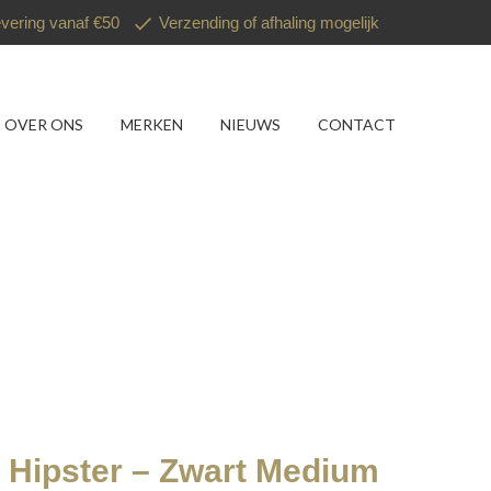
evering vanaf €50
Verzending of afhaling mogelijk
OVER ONS
MERKEN
NIEUWS
CONTACT
– Hipster – Zwart Medium