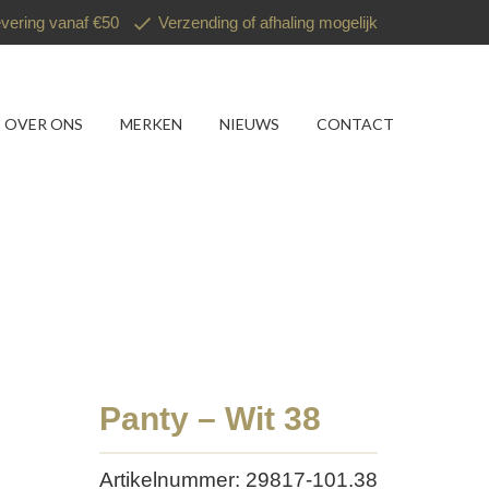
evering vanaf €50
Verzending of afhaling mogelijk
OVER ONS
MERKEN
NIEUWS
CONTACT
Panty – Wit 38
Artikelnummer: 29817-101.38