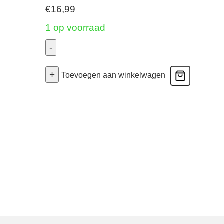
€
16,99
1 op voorraad
-
Panty
+
-
Toevoegen aan winkelwagen
Wit
38
aantal