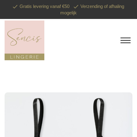
Gratis levering vanaf €50
Verzending of afhaling
mogelijk