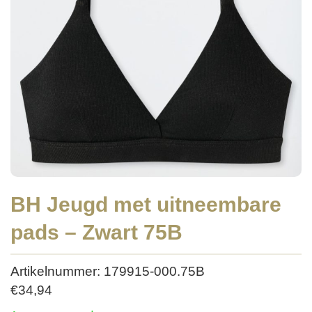
BH Jeugd met uitneembare
pads – Zwart 75B
Artikelnummer: 179915-000.75B
€
34,94