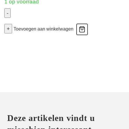
1 op voorraad
-
BH
+
Jeugd
Toevoegen aan winkelwagen
met
uitneembare
pads
-
Zwart
75B
aantal
Deze artikelen vindt u