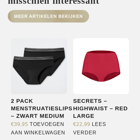
misschien interessant
HOME
MEER ARTIKELEN BEKIJKEN
SHOP
OVER ONS
MERKEN
NIEUWS
CONTACT
2 PACK
SECRETS –
MENSTRUATIESLIPS
HIGHWAIST – RED
– ZWART MEDIUM
LARGE
€
39,95
TOEVOEGEN
€
22,99
LEES
AAN WINKELWAGEN
VERDER