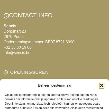
CONTACT INFO
Sencis
Dorpshart 23
2870 Puurs
Ondernemingsnummer: BE07 8721 3990
+32 38 30 19 00
info@sencis.be
OPENINGSUREN
Maandag
Beheer toestemming
Gesloten
Dinsdag
10:00 - 18:00
Om de beste ervaringen te bieden, gebruiken wij technologieën zoals
Woensdag
10:00 - 18:00
cookies om informatie over je apparaat op te slaan en/of te raadplegen.
Door in te stemmen met deze technologieën kunnen wij gegevens zoals
Donderdag
10:00 - 18:00
surfgedrag of unieke ID's op deze site verwerken. Als je geen toestemming