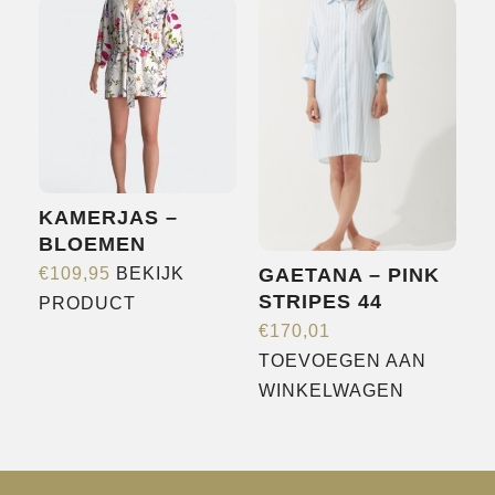
meerdere
meerdere
variaties.
variaties.
Deze
Deze
optie
optie
kan
kan
gekozen
gekozen
worden
worden
KAMERJAS –
op
op
BLOEMEN
de
de
€
109,95
BEKIJK
GAETANA – PINK
productpagina
productpagina
Dit
STRIPES 44
PRODUCT
product
€
170,01
heeft
TOEVOEGEN AAN
meerdere
WINKELWAGEN
variaties.
Deze
optie