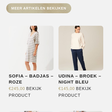
HOME
MEER ARTIKELEN BEKIJKEN
SHOP
OVER ONS
MERKEN
NIEUWS
CONTACT
SOFIA – BADJAS –
UDINA – BROEK –
ROZE
NIGHT BLEU
€
245,00
BEKIJK
€
145,00
BEKIJK
Dit
Dit
PRODUCT
PRODUCT
product
product
heeft
heeft