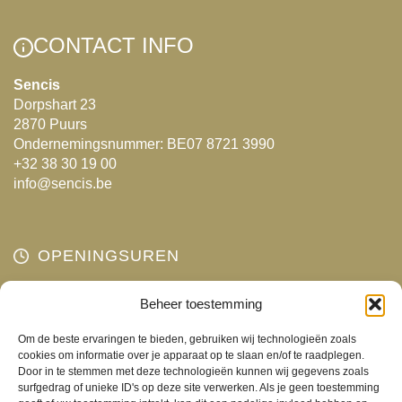
kan
gekozen
CONTACT INFO
worden
op
Sencis
Dorpshart 23
de
2870 Puurs
productpagina
Ondernemingsnummer: BE07 8721 3990
+32 38 30 19 00
info@sencis.be
OPENINGSUREN
Beheer toestemming
Maandag
Gesloten
Dinsdag
10:00 - 18:00
Om de beste ervaringen te bieden, gebruiken wij technologieën zoals
Woensdag
10:00 - 18:00
cookies om informatie over je apparaat op te slaan en/of te raadplegen.
Door in te stemmen met deze technologieën kunnen wij gegevens zoals
Donderdag
10:00 - 18:00
surfgedrag of unieke ID's op deze site verwerken. Als je geen toestemming