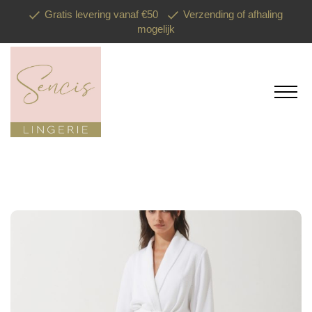
Gratis levering vanaf €50
Verzending of afhaling
mogelijk