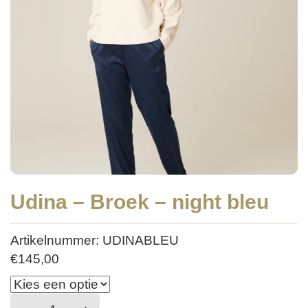
Udina – Broek – night bleu
Artikelnummer: UDINABLEU
€
145,00
Udina