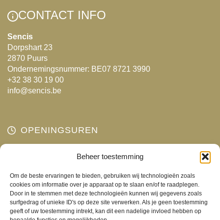
Deze
CONTACT INFO
optie
kan
Sencis
Dorpshart 23
gekozen
2870 Puurs
worden
Ondernemingsnummer: BE07 8721 3990
op
+32 38 30 19 00
de
info@sencis.be
productpagina
OPENINGSUREN
Beheer toestemming
Maandag
Gesloten
Dinsdag
10:00 - 18:00
Om de beste ervaringen te bieden, gebruiken wij technologieën zoals
Woensdag
10:00 - 18:00
cookies om informatie over je apparaat op te slaan en/of te raadplegen.
Door in te stemmen met deze technologieën kunnen wij gegevens zoals
Donderdag
10:00 - 18:00
surfgedrag of unieke ID's op deze site verwerken. Als je geen toestemming
Vrijdag
10:00 - 18:00
geeft of uw toestemming intrekt, kan dit een nadelige invloed hebben op