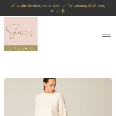
Gratis levering vanaf €50
Verzending of afhaling
mogelijk