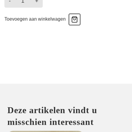
-
+
-
Broek
Toevoegen aan winkelwagen
-
night
bleu
aantal
Deze artikelen vindt u
misschien interessant