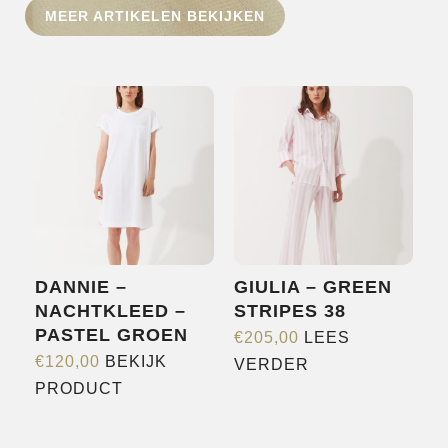
MEER ARTIKELEN BEKIJKEN
HOME
SHOP
OVER ONS
MERKEN
NIEUWS
CONTACT
DANNIE –
GIULIA – GREEN
NACHTKLEED –
STRIPES 38
PASTEL GROEN
€
205,00
LEES
€
120,00
BEKIJK
VERDER
Dit
PRODUCT
product
heeft