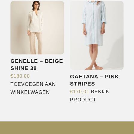
meerdere
variaties.
Deze
optie
kan
gekozen
worden
GENELLE – BEIGE
op
SHINE 38
de
€
180,00
GAETANA – PINK
productpagina
STRIPES
TOEVOEGEN AAN
€
170,01
BEKIJK
WINKELWAGEN
Dit
PRODUCT
product
heeft
meerdere
variaties.