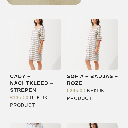
HOME
SHOP
OVER ONS
MERKEN
NIEUWS
CONTACT
CADY –
SOFIA – BADJAS –
NACHTKLEED –
ROZE
STREPEN
€
245,00
BEKIJK
Dit
€
135,00
BEKIJK
PRODUCT
Dit
product
PRODUCT
product
heeft
heeft
meerdere
meerdere