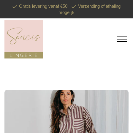
Gratis levering vanaf €50
Verzending of afhaling
mogelijk