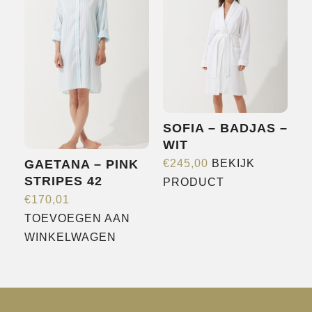
variaties.
variaties.
Deze
Deze
optie
optie
kan
kan
gekozen
gekozen
worden
worden
op
SOFIA – BADJAS –
op
de
WIT
de
productpagina
€
245,00
BEKIJK
GAETANA – PINK
productpagina
Dit
STRIPES 42
PRODUCT
product
€
170,01
heeft
TOEVOEGEN AAN
meerdere
WINKELWAGEN
variaties.
Deze
optie