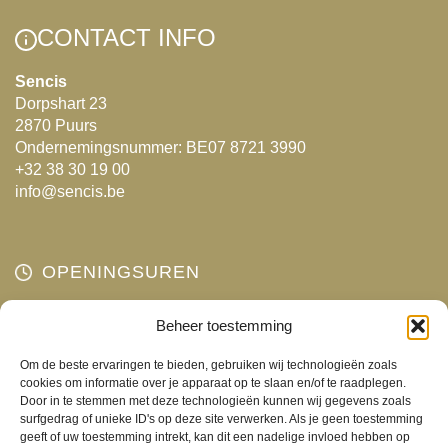
kan
gekozen
CONTACT INFO
worden
op
Sencis
Dorpshart 23
de
2870 Puurs
productpagina
Ondernemingsnummer: BE07 8721 3990
+32 38 30 19 00
info@sencis.be
OPENINGSUREN
Beheer toestemming
Maandag
Gesloten
Dinsdag
10:00 - 18:00
Om de beste ervaringen te bieden, gebruiken wij technologieën zoals
Woensdag
10:00 - 18:00
cookies om informatie over je apparaat op te slaan en/of te raadplegen.
Door in te stemmen met deze technologieën kunnen wij gegevens zoals
Donderdag
10:00 - 18:00
surfgedrag of unieke ID's op deze site verwerken. Als je geen toestemming
Vrijdag
10:00 - 18:00
geeft of uw toestemming intrekt, kan dit een nadelige invloed hebben op