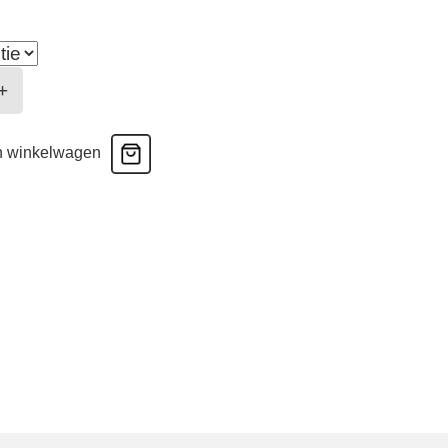
+
WEAR
n winkelwagen
E