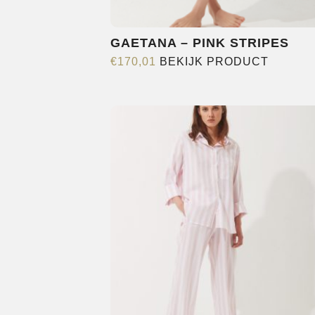
GAETANA – PINK STRIPES
Dit
€
170,01
BEKIJK PRODUCT
product
heeft
meerde
variatie
Deze
optie
kan
gekoze
worden
op
de
product