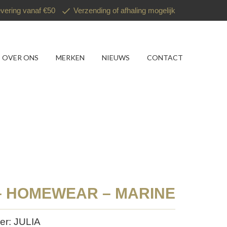
evering vanaf €50
Verzending of afhaling mogelijk
OVER ONS
MERKEN
NIEUWS
CONTACT
 – HOMEWEAR – MARINE
er: JULIA