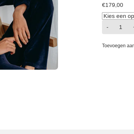
€
179,00
JULIA
-
-
HOME
Toevoegen aa
-
MARIN
aantal