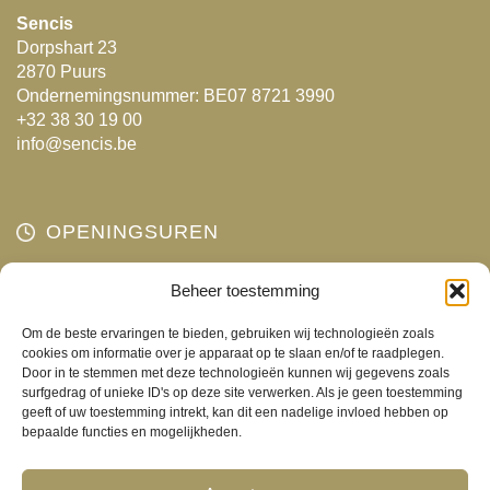
Sencis
Dorpshart 23
2870 Puurs
Ondernemingsnummer: BE07 8721 3990
+32 38 30 19 00
info@sencis.be
OPENINGSUREN
Maandag
Beheer toestemming
Gesloten
Dinsdag
10:00 - 18:00
Om de beste ervaringen te bieden, gebruiken wij technologieën zoals
Woensdag
10:00 - 18:00
cookies om informatie over je apparaat op te slaan en/of te raadplegen.
Door in te stemmen met deze technologieën kunnen wij gegevens zoals
Donderdag
10:00 - 18:00
surfgedrag of unieke ID's op deze site verwerken. Als je geen toestemming
Vrijdag
10:00 - 18:00
geeft of uw toestemming intrekt, kan dit een nadelige invloed hebben op
bepaalde functies en mogelijkheden.
Zaterdag
10:00 - 17:00
Zondag
Gesloten