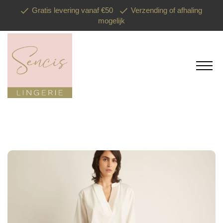
Gratis levering vanaf €50
Verzending of afhaling
mogelijk