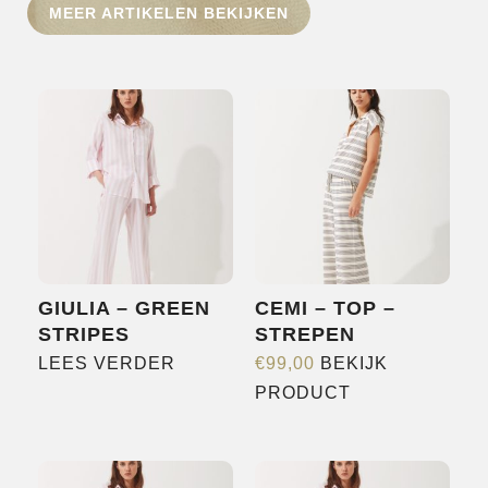
MEER ARTIKELEN BEKIJKEN
SHOP
OVER ONS
MERKEN
NIEUWS
CONTACT
GIULIA – GREEN
CEMI – TOP –
STRIPES
STREPEN
LEES VERDER
€
99,00
BEKIJK
Dit
PRODUCT
product
heeft
meerdere