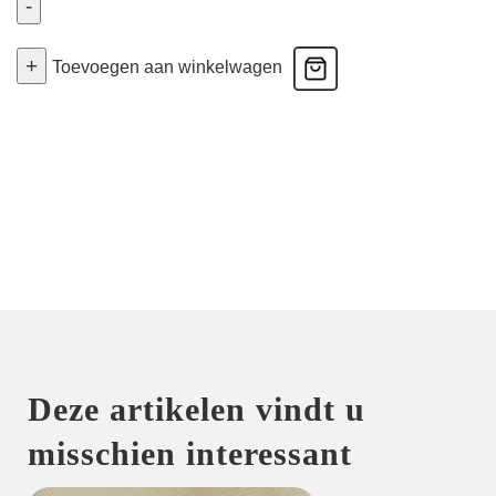
-
Genelle
+
-
Toevoegen aan winkelwagen
Beige
Shine
44
aantal
Deze artikelen vindt u
misschien interessant
HOME