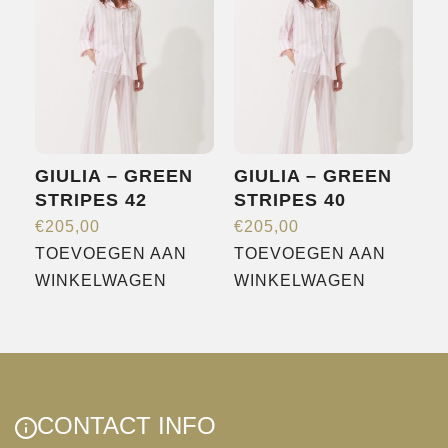
variaties.
Deze
optie
kan
gekozen
worden
GIULIA – GREEN
GIULIA – GREEN
op
STRIPES 42
STRIPES 40
de
€
205,00
€
205,00
productpagina
TOEVOEGEN AAN
TOEVOEGEN AAN
WINKELWAGEN
WINKELWAGEN
CONTACT INFO