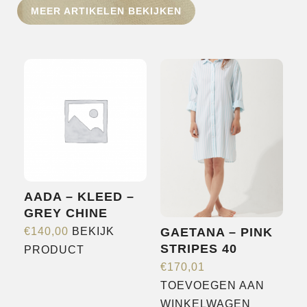
MEER ARTIKELEN BEKIJKEN
HOME
SHOP
OVER ONS
MERKEN
NIEUWS
CONTACT
AADA – KLEED –
GREY CHINE
€
140,00
BEKIJK
GAETANA – PINK
Dit
STRIPES 40
PRODUCT
product
€
170,01
heeft
TOEVOEGEN AAN
meerdere
WINKELWAGEN