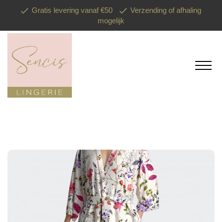
Gratis levering vanaf €50
Verzending of afhaling
mogelijk