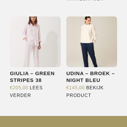
variaties.
Deze
optie
kan
gekozen
worden
op
de
productpagina
GIULIA – GREEN
UDINA – BROEK –
STRIPES 38
NIGHT BLEU
€
205,00
LEES
€
145,00
BEKIJK
Dit
VERDER
PRODUCT
product
heeft
meerdere
variaties.