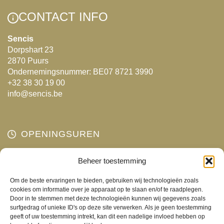
Deze
CONTACT INFO
optie
kan
Sencis
Dorpshart 23
gekozen
2870 Puurs
worden
Ondernemingsnummer: BE07 8721 3990
op
+32 38 30 19 00
de
info@sencis.be
productpagina
OPENINGSUREN
Beheer toestemming
Maandag
Gesloten
Dinsdag
10:00 - 18:00
Om de beste ervaringen te bieden, gebruiken wij technologieën zoals
Woensdag
10:00 - 18:00
cookies om informatie over je apparaat op te slaan en/of te raadplegen.
Door in te stemmen met deze technologieën kunnen wij gegevens zoals
Donderdag
10:00 - 18:00
surfgedrag of unieke ID's op deze site verwerken. Als je geen toestemming
Vrijdag
10:00 - 18:00
geeft of uw toestemming intrekt, kan dit een nadelige invloed hebben op