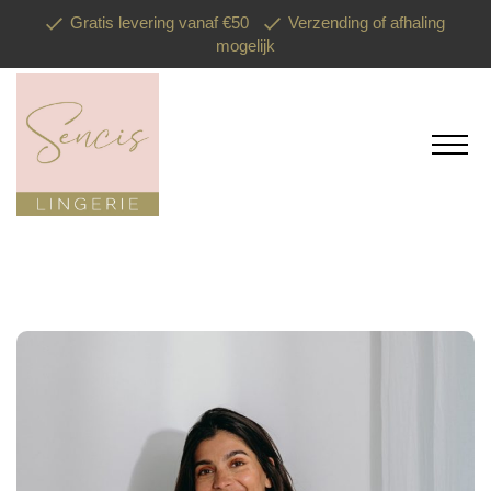
Gratis levering vanaf €50
Verzending of afhaling
mogelijk