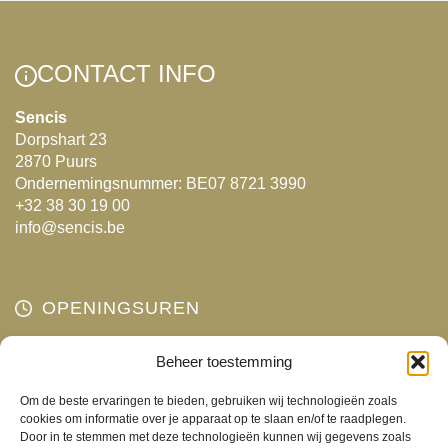
meerdere
variaties.
Deze
CONTACT INFO
optie
kan
Sencis
Dorpshart 23
gekozen
2870 Puurs
worden
Ondernemingsnummer: BE07 8721 3990
op
+32 38 30 19 00
de
info@sencis.be
productpagina
OPENINGSUREN
Beheer toestemming
Maandag
Gesloten
Dinsdag
10:00 - 18:00
Om de beste ervaringen te bieden, gebruiken wij technologieën zoals
Woensdag
10:00 - 18:00
cookies om informatie over je apparaat op te slaan en/of te raadplegen.
Door in te stemmen met deze technologieën kunnen wij gegevens zoals
Donderdag
10:00 - 18:00