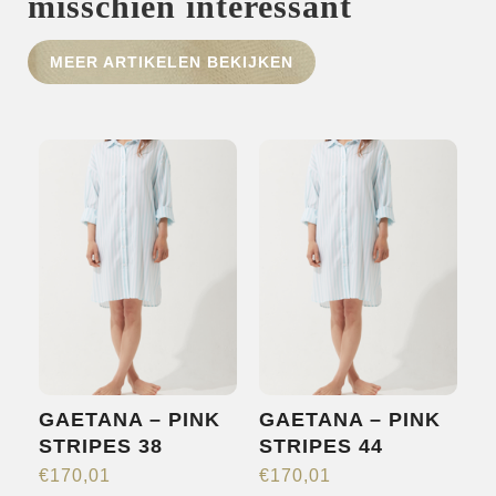
misschien interessant
HOME
MEER ARTIKELEN BEKIJKEN
SHOP
OVER ONS
MERKEN
NIEUWS
CONTACT
GAETANA – PINK
GAETANA – PINK
STRIPES 38
STRIPES 44
€
170,01
€
170,01