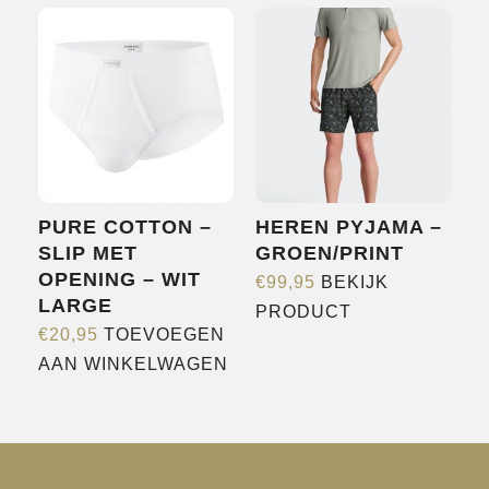
PURE COTTON –
HEREN PYJAMA –
SLIP MET
GROEN/PRINT
OPENING – WIT
€
99,95
BEKIJK
LARGE
Dit
PRODUCT
€
20,95
TOEVOEGEN
product
AAN WINKELWAGEN
heeft
meerdere
variaties.
Deze
optie