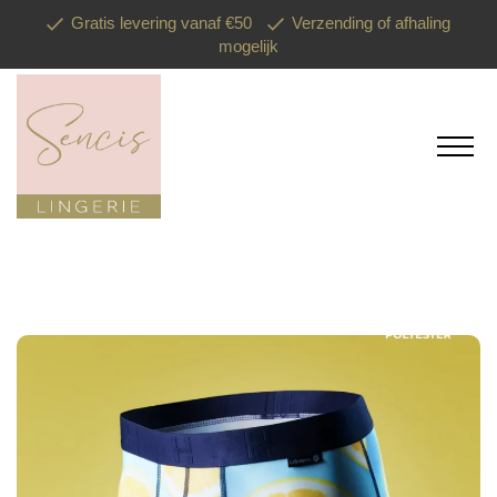
Gratis levering vanaf €50
Verzending of afhaling
mogelijk