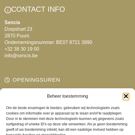
kan
CONTACT INFO
gekozen
Sencis
worden
Dorpshart 23
op
2870 Puurs
de
Ondernemingsnummer: BE07 8721 3990
productpagina
+32 38 30 19 00
info@sencis.be
OPENINGSUREN
Maandag
Beheer toestemming
Gesloten
Dinsdag
10:00 - 18:00
Om de beste ervaringen te bieden, gebruiken wij technologieën zoals
Woensdag
10:00 - 18:00
cookies om informatie over je apparaat op te slaan en/of te raadplegen.
Door in te stemmen met deze technologieën kunnen wij gegevens zoals
Donderdag
10:00 - 18:00
surfgedrag of unieke ID's op deze site verwerken. Als je geen toestemming
Vrijdag
10:00 - 18:00
geeft of uw toestemming intrekt, kan dit een nadelige invloed hebben op