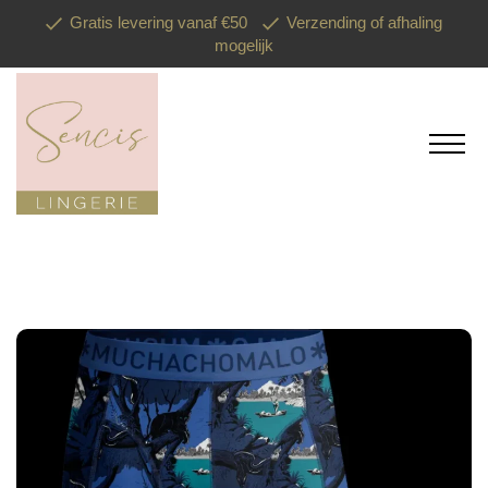
Gratis levering vanaf €50
Verzending of afhaling
mogelijk