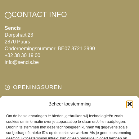
variaties.
Deze
CONTACT INFO
optie
kan
Sencis
Dorpshart 23
gekozen
2870 Puurs
worden
Ondernemingsnummer: BE07 8721 3990
op
+32 38 30 19 00
de
info@sencis.be
productpagina
OPENINGSUREN
Maandag
Beheer toestemming
Gesloten
Dinsdag
10:00 - 18:00
Om de beste ervaringen te bieden, gebruiken wij technologieën zoals
Woensdag
10:00 - 18:00
cookies om informatie over je apparaat op te slaan en/of te raadplegen.
Door in te stemmen met deze technologieën kunnen wij gegevens zoals
Donderdag
10:00 - 18:00
surfgedrag of unieke ID's op deze site verwerken. Als je geen toestemming
Vrijdag
10:00 - 18:00
geeft of uw toestemming intrekt, kan dit een nadelige invloed hebben op