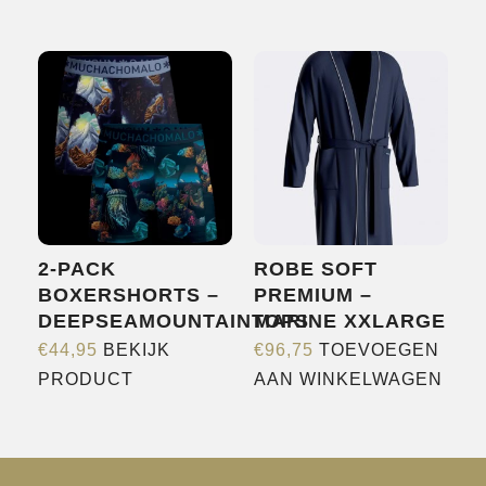
2-PACK
ROBE SOFT
BOXERSHORTS –
PREMIUM –
DEEPSEAMOUNTAINTOPS
MARINE XXLARGE
€
44,95
BEKIJK
€
96,75
TOEVOEGEN
Dit
PRODUCT
AAN WINKELWAGEN
product
heeft
meerdere