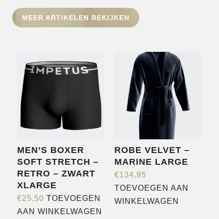
HOME
MEER ARTIKELEN BEKIJKEN
SHOP
OVER ONS
MERKEN
NIEUWS
CONTACT
MEN’S BOXER
ROBE VELVET –
SOFT STRETCH –
MARINE LARGE
RETRO – ZWART
€
134,95
XLARGE
TOEVOEGEN AAN
€
25,50
TOEVOEGEN
WINKELWAGEN
AAN WINKELWAGEN