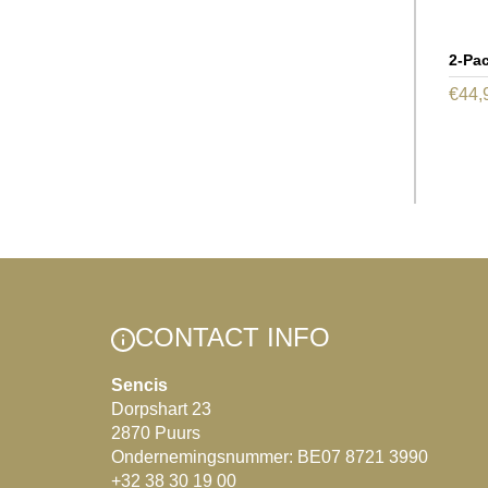
2-Pa
€
44,
CONTACT INFO
Sencis
Dorpshart 23
2870 Puurs
Ondernemingsnummer: BE07 8721 3990
+32 38 30 19 00