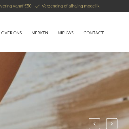
evering vanaf €50
Verzending of afhaling mogelijk
OVER ONS
MERKEN
NIEUWS
CONTACT
ectie Prima Donna en Prima Donna