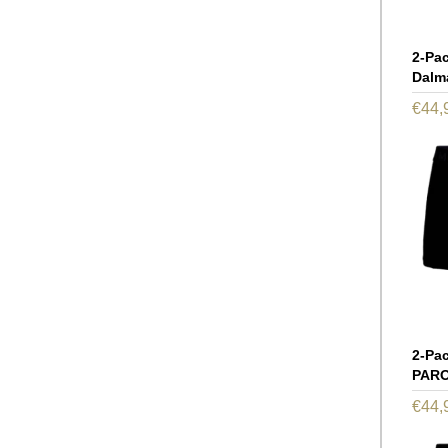
2-Pa
Dalm
€
44,
2-Pa
PAR
€
44,