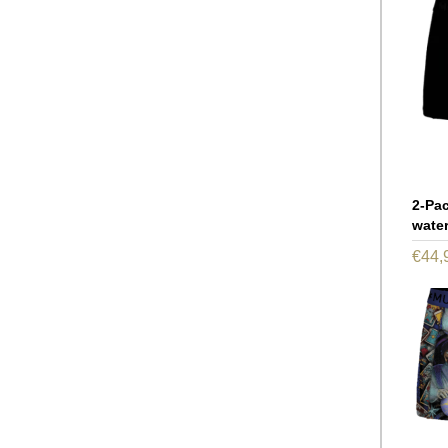
2-Pa
water
€
44,