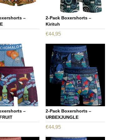
oxershorts –
2-Pack Boxershorts –
FE
Kirituh
€
44,95
Dit
Dit
product
product
heeft
heeft
meerdere
meerdere
variaties.
variaties.
Deze
Deze
optie
optie
kan
kan
gekozen
gekozen
oxershorts –
2-Pack Boxershorts –
worden
worden
FRUIT
URBEXJUNGLE
op
op
€
44,95
de
de
Dit
Dit