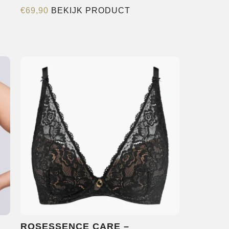
Dit
€
69,90
BEKIJK PRODUCT
product
heeft
meerdere
variaties.
Deze
optie
kan
gekozen
worden
op
de
productpagina
ROSESSENCE CARE –