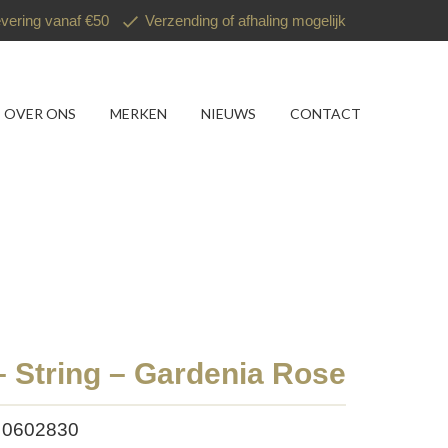
evering vanaf €50
Verzending of afhaling mogelijk
OVER ONS
MERKEN
NIEUWS
CONTACT
– String – Gardenia Rose
: 0602830