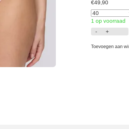
€
49,90
1 op voorraad
-
+
Seleyna
-
Toevoegen aan w
String
-
Gardenia
Rose
aantal