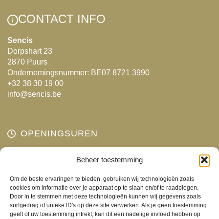
Deze
Deze
optie
CONTACT INFO
optie
kan
kan
gekozen
Sencis
Dorpshart 23
gekozen
worden
2870 Puurs
worden
op
Ondernemingsnummer: BE07 8721 3990
op
de
+32 38 30 19 00
de
productpagina
info@sencis.be
productpagina
OPENINGSUREN
Maandag
Beheer toestemming
Gesloten
Dinsdag
10:00 - 18:00
Om de beste ervaringen te bieden, gebruiken wij technologieën zoals
Woensdag
10:00 - 18:00
cookies om informatie over je apparaat op te slaan en/of te raadplegen.
Door in te stemmen met deze technologieën kunnen wij gegevens zoals
Donderdag
10:00 - 18:00
surfgedrag of unieke ID's op deze site verwerken. Als je geen toestemming
Vrijdag
10:00 - 18:00
geeft of uw toestemming intrekt, kan dit een nadelige invloed hebben op