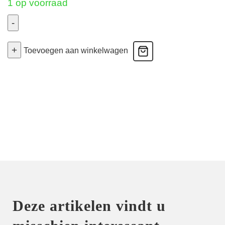
1 op voorraad
-
Sancha
+
-
Toevoegen aan winkelwagen
Tailleslip
-
Zwart
40
aantal
Deze artikelen vindt u