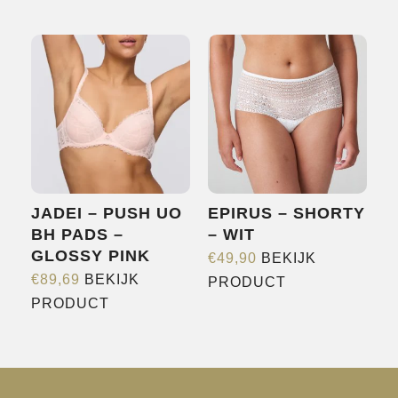
product
heeft
meerdere
variaties.
Deze
optie
kan
gekozen
worden
JADEI – PUSH UO
EPIRUS – SHORTY
op
BH PADS –
– WIT
de
GLOSSY PINK
€
49,90
BEKIJK
productpagina
Dit
€
89,69
BEKIJK
PRODUCT
Dit
product
PRODUCT
product
heeft
heeft
meerdere
meerdere
variaties.
variaties.