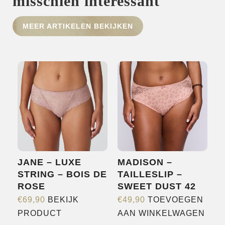
misschien interessant
HOME
MEER ARTIKELEN BEKIJKEN
SHOP
OVER ONS
MERKEN
NIEUWS
CONTACT
JANE – LUXE
MADISON –
STRING – BOIS DE
TAILLESLIP –
ROSE
SWEET DUST 42
€
69,90
BEKIJK
€
49,90
TOEVOEGEN
Dit
PRODUCT
AAN WINKELWAGEN