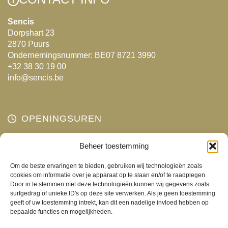
optie
kan
kan
gekozen
Sencis
Dorpshart 23
gekozen
worden
2870 Puurs
worden
op
Ondernemingsnummer: BE07 8721 3990
op
de
+32 38 30 19 00
de
productpagina
info@sencis.be
productpagina
OPENINGSUREN
Maandag
Beheer toestemming
Gesloten
Dinsdag
10:00 - 18:00
Om de beste ervaringen te bieden, gebruiken wij technologieën zoals
Woensdag
10:00 - 18:00
cookies om informatie over je apparaat op te slaan en/of te raadplegen.
Door in te stemmen met deze technologieën kunnen wij gegevens zoals
Donderdag
10:00 - 18:00
surfgedrag of unieke ID's op deze site verwerken. Als je geen toestemming
Vrijdag
10:00 - 18:00
geeft of uw toestemming intrekt, kan dit een nadelige invloed hebben op
bepaalde functies en mogelijkheden.
Zaterdag
10:00 - 17:00