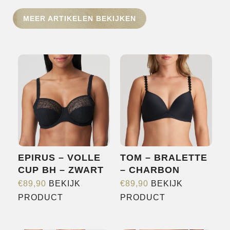
HOME
MEER ARTIKELEN BEKIJKEN
SHOP
OVER ONS
MERKEN
NIEUWS
CONTACT
EPIRUS – VOLLE
TOM – BRALETTE
CUP BH – ZWART
– CHARBON
€
89,90
BEKIJK
€
89,90
BEKIJK
Dit
Dit
PRODUCT
PRODUCT
product
product
heeft
heeft