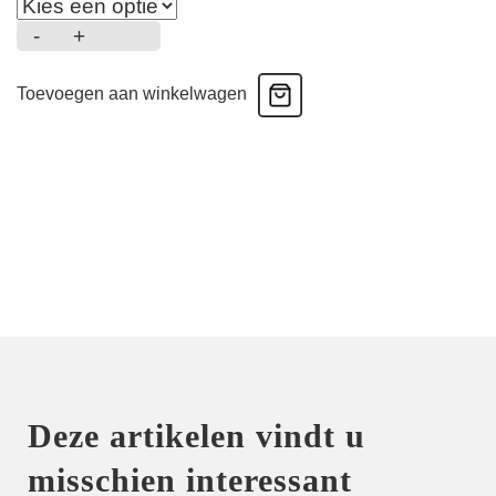
-
+
Salerno
-
Toevoegen aan winkelwagen
Luxe
string
-
Midnight
blue
aantal
Deze artikelen vindt u
misschien interessant