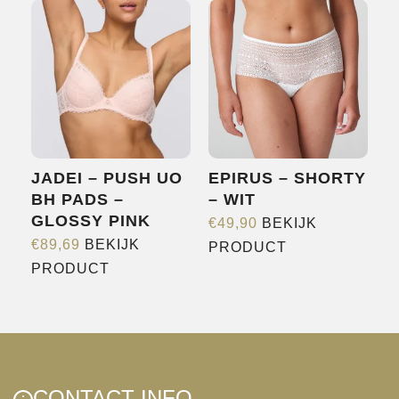
meerdere
meerdere
variaties.
variaties.
Deze
Deze
optie
optie
kan
kan
gekozen
gekozen
worden
worden
JADEI – PUSH UO
EPIRUS – SHORTY
op
op
BH PADS –
– WIT
de
de
GLOSSY PINK
€
49,90
BEKIJK
productpagina
productpagina
Dit
€
89,69
BEKIJK
PRODUCT
Dit
product
PRODUCT
product
heeft
heeft
meerdere
meerdere
variaties.
variaties.
Deze
Deze
optie
CONTACT INFO