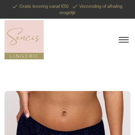
Gratis levering vanaf €50
Verzending of afhaling
mogelijk