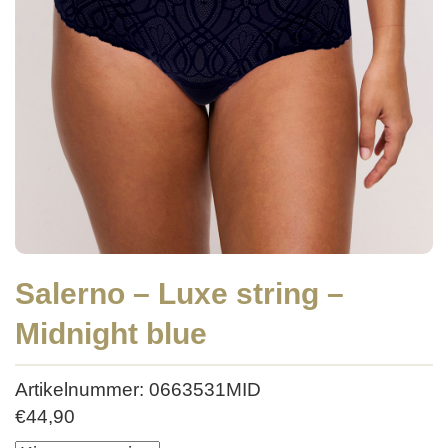
Salerno – Luxe string –
Midnight blue
Artikelnummer: 0663531MID
€
44,90