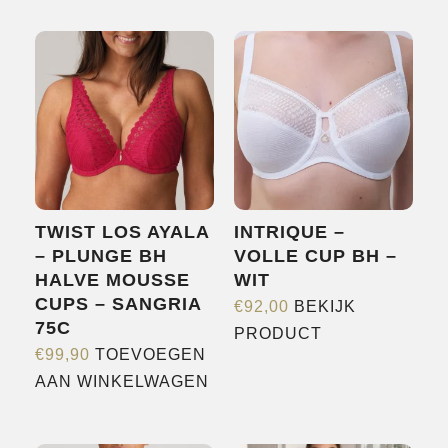
HOME
SHOP
OVER ONS
MERKEN
NIEUWS
CONTACT
TWIST LOS AYALA
INTRIQUE –
– PLUNGE BH
VOLLE CUP BH –
HALVE MOUSSE
WIT
CUPS – SANGRIA
€
92,00
BEKIJK
75C
Dit
PRODUCT
€
99,90
TOEVOEGEN
product
AAN WINKELWAGEN
heeft
meerdere
variaties.