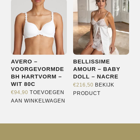
Deze
optie
kan
gekozen
worden
op
de
AVERO –
BELLISSIME
productpagina
VOORGEVORMDE
AMOUR – BABY
BH HARTVORM –
DOLL – NACRE
WIT 80C
€
216,50
BEKIJK
Dit
€
94,90
TOEVOEGEN
PRODUCT
product
AAN WINKELWAGEN
heeft
meerdere
variaties.
Deze