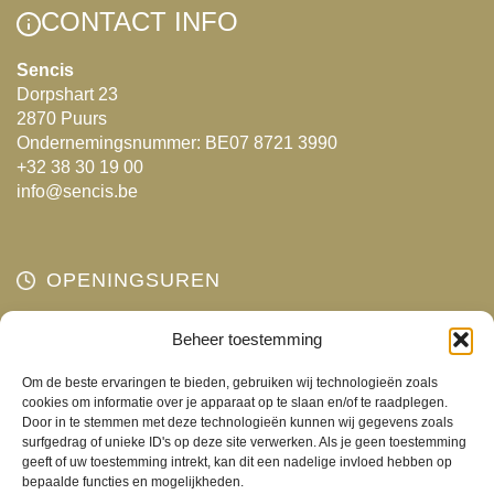
optie
CONTACT INFO
kan
gekozen
Sencis
Dorpshart 23
worden
2870 Puurs
op
Ondernemingsnummer: BE07 8721 3990
de
+32 38 30 19 00
productpagina
info@sencis.be
OPENINGSUREN
Maandag
Beheer toestemming
Gesloten
Dinsdag
10:00 - 18:00
Om de beste ervaringen te bieden, gebruiken wij technologieën zoals
Woensdag
10:00 - 18:00
cookies om informatie over je apparaat op te slaan en/of te raadplegen.
Door in te stemmen met deze technologieën kunnen wij gegevens zoals
Donderdag
10:00 - 18:00
surfgedrag of unieke ID's op deze site verwerken. Als je geen toestemming
Vrijdag
10:00 - 18:00
geeft of uw toestemming intrekt, kan dit een nadelige invloed hebben op
bepaalde functies en mogelijkheden.
Zaterdag
10:00 - 17:00