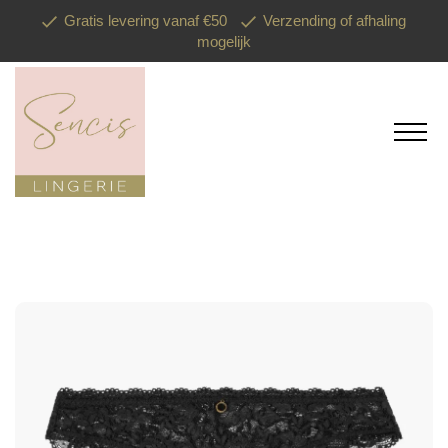
Gratis levering vanaf €50
Verzending of afhaling
mogelijk